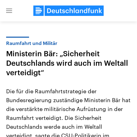
Close
menu
Raumfahrt und Militär
Themen
Ministerin Bär: „Sicherheit
Deutschlands wird auch im Weltall
verteidigt“
Die für die Raumfahrtstrategie der
Bundesregierung zuständige Ministerin Bär hat
Landtagswahl Sachsen-Anhalt
USA
die verstärkte militärische Aufrüstung in der
2026
Aktuelle Beiträge, Analys
Alle Informationen
Raumfahrt verteidigt. Die Sicherheit
Hintergründe
Sachsen-Anhalt wählt am 6.
Wirtschaftlich und militäri
Deutschlands werde auch im Weltall
September 2026 einen neuen
gehören die Vereinigten S
Landtag. Seit 2021 wird das
den mächtigsten Ländern 
verteidigt, sagte die CSU-Politikerin im
Bundesland von einer Koalition aus
mit großem Einfluss auf d