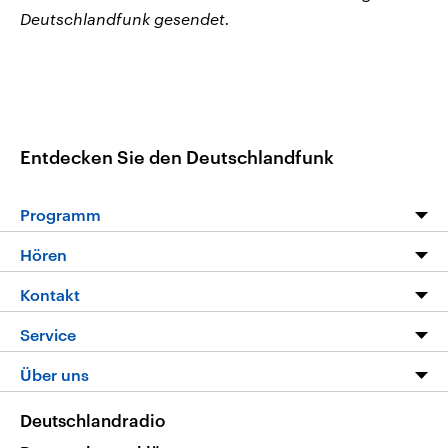
Deutschlandfunk gesendet.
Entdecken Sie den Deutschlandfunk
Programm
Programm
Hören
Alle Sendungen
Livestream
Kontakt
Die Nachrichten
Audios
Hörerservice
Service
Nachrichtenleicht
Podcasts
Social Media
FAQ
Über uns
Neue Beiträge auf dlf.de
Deutschlandfunk App
Newsletter
Deutschlandradio
Themen-Schwerpunkte
Nachrichten App
Deutschlandradio
Veranstaltungen
Presse