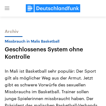
Close
menu
Archiv
Themen
Missbrauch in Malis Basketball
Geschlossenes System ohne
Kontrolle
In Mali ist Basketball sehr populär: Der Sport
gilt als möglicher Weg aus der Armut. Jetzt
Landtagswahl Sachsen-Anhalt
USA
gibt es schwere Vorwürfe des sexuellen
2026
Aktuelle Beiträge, Analys
Alle Informationen
Hintergründe
Missbrauchs im Basketball. Trainer sollen
Sachsen-Anhalt wählt am 6.
Wirtschaftlich und militäri
September 2026 einen neuen
gehören die Vereinigten S
junge Spielerinnen missbraucht haben. Der
Landtag. Seit 2021 wird das
den mächtigsten Ländern 
Präsident des malischen Basketball-Verbands
Bundesland von einer Koalition aus
mit großem Einfluss auf d