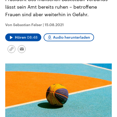
CDU, SPD und FDP regiert.-
aktuelle Weltgeschehen.
lässt sein Amt bereits ruhen – betroffene
Umfragen, Prognosen,
Wahlprogramme, aktuelle Berichte
Frauen sind aber weiterhin in Gefahr.
Sendungen
Programm
Podcasts
und Hintergründe zu den Parteien
und Kandidaten der anstehenden
Wahl.
Von Sebastian Felser
|
15.08.2021
Audio-Archiv
Hören
08:48
Audio herunterladen
Link
Email
kopieren/teilen