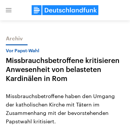
Close
menu
Archiv
Themen
Vor Papst-Wahl
Missbrauchsbetroffene kritisieren
Anwesenheit von belasteten
Kardinälen in Rom
Missbrauchsbetroffene haben den Umgang
Landtagswahl Sachsen-Anhalt
USA
der katholischen Kirche mit Tätern im
2026
Aktuelle Beiträge, Analys
Alle Informationen
Hintergründe
Zusammenhang mit der bevorstehenden
Sachsen-Anhalt wählt am 6.
Wirtschaftlich und militäri
September 2026 einen neuen
gehören die Vereinigten S
Papstwahl kritisiert.
Landtag. Seit 2021 wird das
den mächtigsten Ländern 
Bundesland von einer Koalition aus
mit großem Einfluss auf d