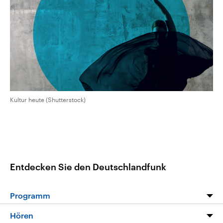
aktuelle Weltgeschehen.
Diese wird wie die Hisboll
Libanon vom Iran unterstüt
Sendungen
Programm
Podcasts
Audio-Archiv
Kultur heute (Shutterstock)
Entdecken Sie den Deutschlandfunk
Programm
Programm
Hören