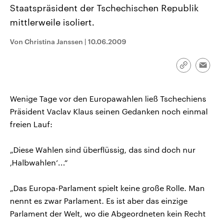
CDU, SPD und FDP regiert.-
aktuelle Weltgeschehen.
Staatspräsident der Tschechischen Republik
Umfragen, Prognosen,
mittlerweile isoliert.
Wahlprogramme, aktuelle Berichte
Sendungen
Programm
Podcasts
und Hintergründe zu den Parteien
und Kandidaten der anstehenden
Von Christina Janssen
|
10.06.2009
Wahl.
Audio-Archiv
Link
Emai
kopieren/te
Wenige Tage vor den Europawahlen ließ Tschechiens
Präsident Vaclav Klaus seinen Gedanken noch einmal
freien Lauf:
„Diese Wahlen sind überflüssig, das sind doch nur
‚Halbwahlen‘...“
„Das Europa-Parlament spielt keine große Rolle. Man
nennt es zwar Parlament. Es ist aber das einzige
Parlament der Welt, wo die Abgeordneten kein Recht