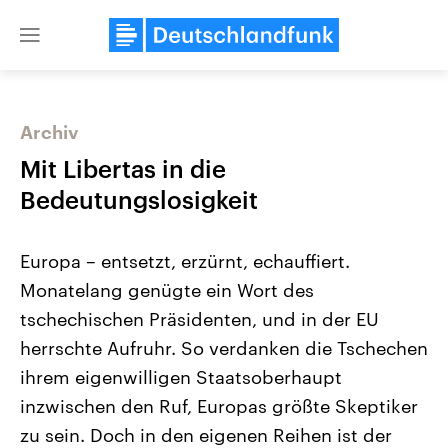
Close
menu
Archiv
Themen
Mit Libertas in die
Bedeutungslosigkeit
Europa – entsetzt, erzürnt, echauffiert.
Monatelang genügte ein Wort des
tschechischen Präsidenten, und in der EU
herrschte Aufruhr. So verdanken die Tschechen
Landtagswahl Sachsen-Anhalt
USA
2026
Aktuelle Beiträge, Analys
ihrem eigenwilligen Staatsoberhaupt
Alle Informationen
Hintergründe
Sachsen-Anhalt wählt am 6.
Wirtschaftlich und militäri
inzwischen den Ruf, Europas größte Skeptiker
September 2026 einen neuen
gehören die Vereinigten S
Landtag. Seit 2021 wird das
den mächtigsten Ländern 
zu sein. Doch in den eigenen Reihen ist der
Bundesland von einer Koalition aus
mit großem Einfluss auf d