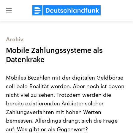
Close
menu
Archiv
Themen
Mobile Zahlungssysteme als
Datenkrake
Mobiles Bezahlen mit der digitalen Geldbörse
soll bald Realität werden. Aber noch ist davon
nicht viel zu sehen. Trotzdem werden die
bereits existierenden Anbieter solcher
Landtagswahl Sachsen-Anhalt
USA
2026
Aktuelle Beiträge, Analys
Zahlungsverfahren mit hohen Werten
Alle Informationen
Hintergründe
Sachsen-Anhalt wählt am 6.
Wirtschaftlich und militäri
bemessen. Allerdings drängt sich die Frage
September 2026 einen neuen
gehören die Vereinigten S
Landtag. Seit 2021 wird das
den mächtigsten Ländern 
auf: Was gibt es als Gegenwert?
Bundesland von einer Koalition aus
mit großem Einfluss auf d