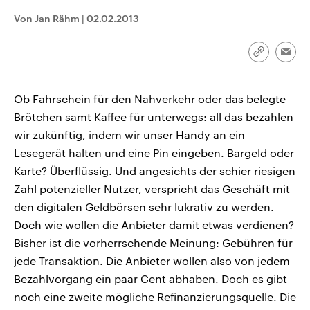
CDU, SPD und FDP regiert.-
aktuelle Weltgeschehen.
Von Jan Rähm
|
02.02.2013
Umfragen, Prognosen,
Wahlprogramme, aktuelle Berichte
Sendungen
Programm
Podcasts
und Hintergründe zu den Parteien
und Kandidaten der anstehenden
Link
Emai
Wahl.
kopieren/te
Audio-Archiv
Ob Fahrschein für den Nahverkehr oder das belegte
Brötchen samt Kaffee für unterwegs: all das bezahlen
wir zukünftig, indem wir unser Handy an ein
Lesegerät halten und eine Pin eingeben. Bargeld oder
Karte? Überflüssig. Und angesichts der schier riesigen
Zahl potenzieller Nutzer, verspricht das Geschäft mit
den digitalen Geldbörsen sehr lukrativ zu werden.
Doch wie wollen die Anbieter damit etwas verdienen?
Bisher ist die vorherrschende Meinung: Gebühren für
jede Transaktion. Die Anbieter wollen also von jedem
Bezahlvorgang ein paar Cent abhaben. Doch es gibt
noch eine zweite mögliche Refinanzierungsquelle. Die