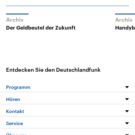
Archiv
Archiv
Der Geldbeutel der Zukunft
Handyb
Entdecken Sie den Deutschlandfunk
Programm
Programm
Hören
Alle Sendungen
Livestream
Kontakt
Die Nachrichten
Audios
Hörerservice
Service
Nachrichtenleicht
Podcasts
Social Media
FAQ