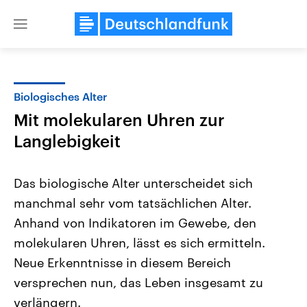
Close
menu
Biologisches Alter
Themen
Mit molekularen Uhren zur
Langlebigkeit
Das biologische Alter unterscheidet sich
manchmal sehr vom tatsächlichen Alter.
Anhand von Indikatoren im Gewebe, den
Landtagswahl Sachsen-Anhalt
USA
molekularen Uhren, lässt es sich ermitteln.
2026
Aktuelle Beiträge, Analys
Neue Erkenntnisse in diesem Bereich
Alle Informationen
Hintergründe
Sachsen-Anhalt wählt am 6.
Wirtschaftlich und militäri
versprechen nun, das Leben insgesamt zu
September 2026 einen neuen
gehören die Vereinigten S
Landtag. Seit 2021 wird das
den mächtigsten Ländern 
verlängern.
Bundesland von einer Koalition aus
mit großem Einfluss auf d