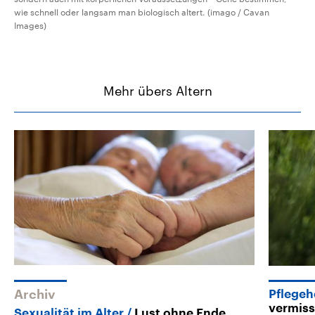
wie schnell oder langsam man biologisch altert. (imago / Cavan
Images)
Mehr übers Altern
Archiv
Pflege
vermiss
Sexualität im Alter
Lust ohne Ende