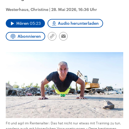
CDU, SPD und FDP regiert.-
aktuelle Weltgeschehen.
Umfragen, Prognosen,
Westerhaus, Christine
|
28. Mai 2026, 16:36 Uhr
Wahlprogramme, aktuelle Berichte
Sendungen
Programm
Podcasts
und Hintergründe zu den Parteien
und Kandidaten der anstehenden
Hören
05:23
Audio herunterladen
Wahl.
Audio-Archiv
Abonnieren
Link
Email
kopieren/teilen
Fit und agil im Rentenalter: Das hat nicht nur etwas mit Training zu tun,
sondern auch mit körperlichen Voraussetzungen – Gene bestimmen,