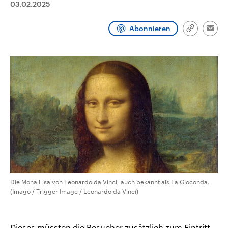
03.02.2025
CDU, SPD und FDP regiert.-
aktuelle Weltgeschehen.
Umfragen, Prognosen,
Wahlprogramme, aktuelle Berichte
Abonnieren
Sendungen
Programm
Podcasts
und Hintergründe zu den Parteien
Link
Emai
und Kandidaten der anstehenden
kopieren/te
Wahl.
Audio-Archiv
Die Mona Lisa von Leonardo da Vinci, auch bekannt als La Gioconda.
(Imago / Trigger Image / Leonardo da Vinci)
Dieses müssten die Besucher zusätzlich zum Eintritt