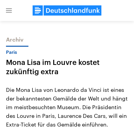
Close
menu
Archiv
Themen
Paris
Mona Lisa im Louvre kostet
zukünftig extra
Die Mona Lisa von Leonardo da Vinci ist eines
der bekanntesten Gemälde der Welt und hängt
Landtagswahl Sachsen-Anhalt
USA
im meistbesuchten Museum. Die Präsidentin
2026
Aktuelle Beiträge, Analys
Alle Informationen
Hintergründe
des Louvre in Paris, Laurence Des Cars, will ein
Sachsen-Anhalt wählt am 6.
Wirtschaftlich und militäri
September 2026 einen neuen
gehören die Vereinigten S
Extra-Ticket für das Gemälde einführen.
Landtag. Seit 2021 wird das
den mächtigsten Ländern 
Bundesland von einer Koalition aus
mit großem Einfluss auf d