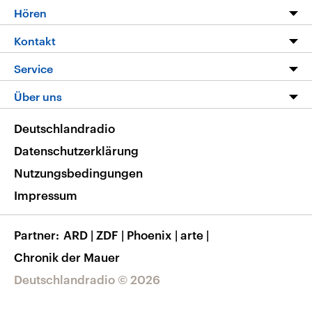
Programm
Hören
Alle Sendungen
Livestream
Kontakt
Die Nachrichten
Audios
Hörerservice
Service
Nachrichtenleicht
Podcasts
Social Media
FAQ
Über uns
Neue Beiträge auf dlf.de
Deutschlandfunk App
Newsletter
Deutschlandradio
Themen-Schwerpunkte
Nachrichten App
Deutschlandradio
Veranstaltungen
Presse
Frequenzen
Datenschutzerklärung
Musikliste
Ausbildung und Karriere
Nutzungsbedingungen
RSS
Transparenz
Impressum
Korrekturen
Barrierefreiheit
Partner
ARD
|
ZDF
|
Phoenix
|
arte
|
Chronik der Mauer
Deutschlandradio © 2026