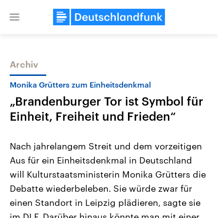
Close
menu
Archiv
Themen
Monika Grütters zum Einheitsdenkmal
„Brandenburger Tor ist Symbol für
Einheit, Freiheit und Frieden“
Nach jahrelangem Streit und dem vorzeitigen
Aus für ein Einheitsdenkmal in Deutschland
Landtagswahl Sachsen-Anhalt
USA
will Kulturstaatsministerin Monika Grütters die
2026
Aktuelle Beiträge, Analys
Alle Informationen
Hintergründe
Debatte wiederbeleben. Sie würde zwar für
Sachsen-Anhalt wählt am 6.
Wirtschaftlich und militäri
September 2026 einen neuen
gehören die Vereinigten S
einen Standort in Leipzig plädieren, sagte sie
Landtag. Seit 2021 wird das
den mächtigsten Ländern 
im DLF. Darüber hinaus könnte man mit einer
Bundesland von einer Koalition aus
mit großem Einfluss auf d