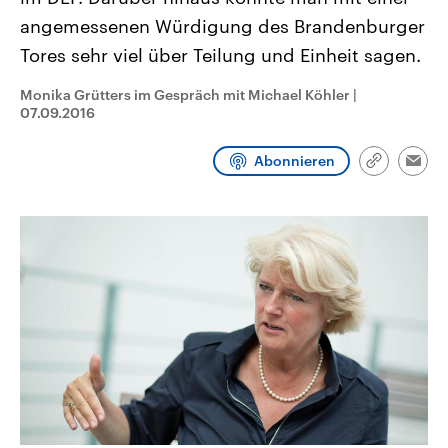
CDU, SPD und FDP regiert.-
aktuelle Weltgeschehen.
angemessenen Würdigung des Brandenburger
Umfragen, Prognosen,
Wahlprogramme, aktuelle Berichte
Tores sehr viel über Teilung und Einheit sagen.
Sendungen
Programm
Podcasts
und Hintergründe zu den Parteien
und Kandidaten der anstehenden
Wahl.
Monika Grütters im Gespräch mit Michael Köhler
|
Audio-Archiv
07.09.2016
Abonnieren
Link
Emai
kopieren/te