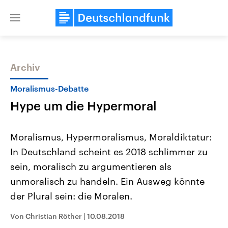
Close
menu
Archiv
Themen
Moralismus-Debatte
Hype um die Hypermoral
Moralismus, Hypermoralismus, Moraldiktatur:
In Deutschland scheint es 2018 schlimmer zu
sein, moralisch zu argumentieren als
Landtagswahl Sachsen-Anhalt
USA
unmoralisch zu handeln. Ein Ausweg könnte
2026
Aktuelle Beiträge, Analys
Alle Informationen
der Plural sein: die Moralen.
Hintergründe
Sachsen-Anhalt wählt am 6.
Wirtschaftlich und militäri
September 2026 einen neuen
gehören die Vereinigten S
Von Christian Röther
|
10.08.2018
Landtag. Seit 2021 wird das
den mächtigsten Ländern 
Bundesland von einer Koalition aus
mit großem Einfluss auf d