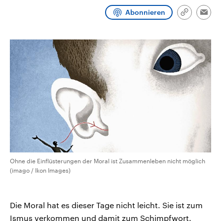
CDU, SPD und FDP regiert.-
aktuelle Weltgeschehen.
Abonnieren
Umfragen, Prognosen,
Link
Emai
Wahlprogramme, aktuelle Berichte
kopieren/te
Sendungen
Programm
Podcasts
und Hintergründe zu den Parteien
und Kandidaten der anstehenden
Wahl.
Audio-Archiv
Ohne die Einflüsterungen der Moral ist Zusammenleben nicht möglich
(imago / Ikon Images)
Die Moral hat es dieser Tage nicht leicht. Sie ist zum
Ismus verkommen und damit zum Schimpfwort.