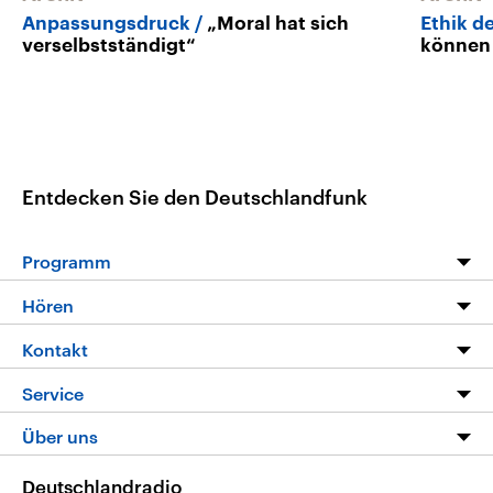
Anpassungsdruck
„Moral hat sich
Ethik d
verselbstständigt“
können 
Entdecken Sie den Deutschlandfunk
Programm
Programm
Hören
Alle Sendungen
Livestream
Kontakt
Die Nachrichten
Audios
Hörerservice
Service
Nachrichtenleicht
Podcasts
Social Media
FAQ
Über uns
Neue Beiträge auf dlf.de
Deutschlandfunk App
Newsletter
Deutschlandradio
Themen-Schwerpunkte
Nachrichten App
Deutschlandradio