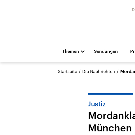
D
Themen
Sendungen
P
Die Nachrichten
Politik
/
/
Startseite
Die Nachrichten
Mordan
Hörspiel und Feature
Musik
Justiz
Mordankl
München 
Landtagswahl Sachsen-
USA
Anhalt 2026
Aktuel