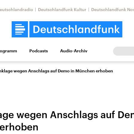
eutschlandradio
Deutschlandfunk Kultur
Deutschlandfunk No
rogramm
Podcasts
Audio-Archiv
Wirtschaft
Wissen
Kultur
Europa
Gesellschaf
klage wegen Anschlags auf Demo in München erhoben
age wegen Anschlags auf De
erhoben
Nahostkonflikt
Iran
le Beiträge,
Aktuelle Lage und
Aktuelle Lage und