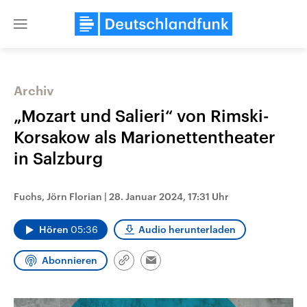
Close
menu
Archiv
Themen
„Mozart und Salieri“ von Rimski-
Korsakow als Marionettentheater
in Salzburg
Fuchs, Jörn Florian
|
28. Januar 2024, 17:31 Uhr
Hören
05:36
Audio herunterladen
Landtagswahl Sachsen-Anhalt
USA
2026
Aktuelle Beiträge, Analys
Abonnieren
Alle Informationen
Hintergründe
Link
Email
Sachsen-Anhalt wählt am 6.
Wirtschaftlich und militäri
kopieren/teilen
September 2026 einen neuen
gehören die Vereinigten S
Landtag. Seit 2021 wird das
den mächtigsten Ländern 
Bundesland von einer Koalition aus
mit großem Einfluss auf d