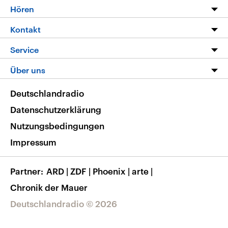
Programm
Hören
Alle Sendungen
Livestream
Kontakt
Die Nachrichten
Audios
Hörerservice
Service
Nachrichtenleicht
Podcasts
Social Media
FAQ
Über uns
Neue Beiträge auf dlf.de
Deutschlandfunk App
Newsletter
Deutschlandradio
Themen-Schwerpunkte
Nachrichten App
Deutschlandradio
Veranstaltungen
Presse
Frequenzen
Datenschutzerklärung
Musikliste
Ausbildung und Karriere
Nutzungsbedingungen
RSS
Transparenz
Impressum
Korrekturen
Barrierefreiheit
Partner
ARD
|
ZDF
|
Phoenix
|
arte
|
Chronik der Mauer
Deutschlandradio © 2026