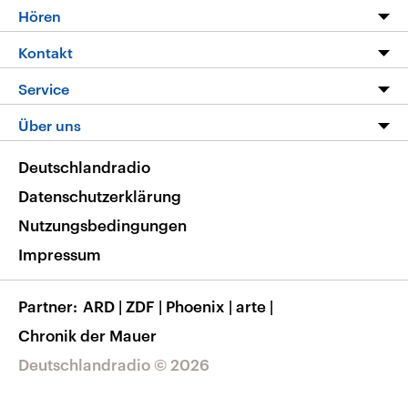
Programm
Hören
Alle Sendungen
Livestream
Kontakt
Die Nachrichten
Audios
Hörerservice
Service
Nachrichtenleicht
Podcasts
Social Media
FAQ
Über uns
Neue Beiträge auf dlf.de
Deutschlandfunk App
Newsletter
Deutschlandradio
Themen-Schwerpunkte
Nachrichten App
Deutschlandradio
Veranstaltungen
Presse
Frequenzen
Datenschutzerklärung
Musikliste
Ausbildung und Karriere
Nutzungsbedingungen
RSS
Transparenz
Impressum
Korrekturen
Barrierefreiheit
Partner
ARD
|
ZDF
|
Phoenix
|
arte
|
Chronik der Mauer
Deutschlandradio © 2026