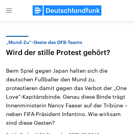
Close
menu
„Mund-Zu“-Geste des DFB-Teams
Themen
Wird der stille Protest gehört?
Beim Spiel gegen Japan halten sich die
deutschen Fußballer den Mund zu,
protestieren damit gegen das Verbot der „One
Love“-Kapitänsbinde. Genau diese Binde trägt
Innenministerin Nancy Faeser auf der Tribüne –
Landtagswahl Sachsen-Anhalt
USA
2026
Aktuelle Beiträge, Analys
neben FIFA-Präsident Infantino. Wie wirksam
Alle Informationen
Hintergründe
Sachsen-Anhalt wählt am 6.
Wirtschaftlich und militäri
sind diese Gesten?
September 2026 einen neuen
gehören die Vereinigten S
Landtag. Seit 2021 wird das
den mächtigsten Ländern 
Bundesland von einer Koalition aus
mit großem Einfluss auf d