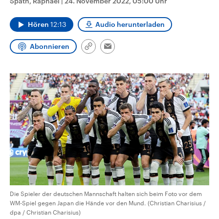
Späth, Raphael
|
24. November 2022, 05:00 Uhr
CDU, SPD und FDP regiert.-
aktuelle Weltgeschehen.
Umfragen, Prognosen,
Wahlprogramme, aktuelle Berichte
Hören
12:13
Audio herunterladen
Sendungen
Programm
Podcasts
und Hintergründe zu den Parteien
und Kandidaten der anstehenden
Wahl.
Abonnieren
Link
Email
Audio-Archiv
kopieren/teilen
Die Spieler der deutschen Mannschaft halten sich beim Foto vor dem
WM-Spiel gegen Japan die Hände vor den Mund. (Christian Charisius /
dpa / Christian Charisius)