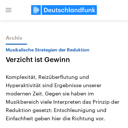
Close
menu
Archiv
Themen
Musikalische Strategien der Reduktion
Verzicht ist Gewinn
Komplexität, Reizüberflutung und
Hyperaktivität sind Ergebnisse unserer
modernen Zeit. Gegen sie haben im
Landtagswahl Sachsen-Anhalt
USA
Musikbereich viele Interpreten das Prinzip der
2026
Aktuelle Beiträge, Analys
Alle Informationen
Reduktion gesetzt: Entschleunigung und
Hintergründe
Sachsen-Anhalt wählt am 6.
Wirtschaftlich und militäri
Einfachheit geben hier die Richtung vor.
September 2026 einen neuen
gehören die Vereinigten S
Landtag. Seit 2021 wird das
den mächtigsten Ländern 
Bundesland von einer Koalition aus
mit großem Einfluss auf d