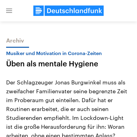
Close
menu
Archiv
Themen
Musiker und Motivation in Corona-Zeiten
Üben als mentale Hygiene
Der Schlagzeuger Jonas Burgwinkel muss als
zweifacher Familienvater seine begrenzte Zeit
im Proberaum gut einteilen. Dafür hat er
Landtagswahl Sachsen-Anhalt
USA
Routinen erarbeitet, die er auch seinen
2026
Aktuelle Beiträge, Analys
Alle Informationen
Studierenden empfiehlt. Im Lockdown-Light
Hintergründe
Sachsen-Anhalt wählt am 6.
Wirtschaftlich und militäri
ist die große Herausforderung für ihn: Woran
September 2026 einen neuen
gehören die Vereinigten S
Landtag. Seit 2021 wird das
den mächtigsten Ländern 
arbeiten, ohne einen bestimmten Anlass?
Bundesland von einer Koalition aus
mit großem Einfluss auf d