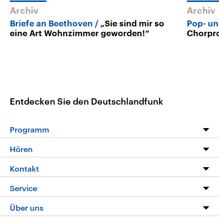
Archiv
Archiv
Briefe an Beethoven
„Sie sind mir so
Pop- un
eine Art Wohnzimmer geworden!“
Chorpr
Entdecken Sie den Deutschlandfunk
Programm
Programm
Hören
Alle Sendungen
Livestream
Kontakt
Die Nachrichten
Audios
Hörerservice
Service
Nachrichtenleicht
Podcasts
Social Media
FAQ
Über uns
Neue Beiträge auf dlf.de
Deutschlandfunk App