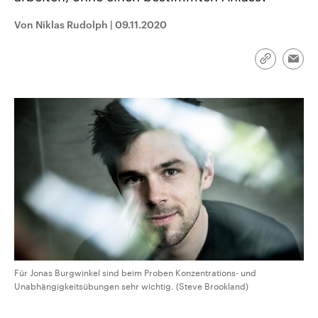
CDU, SPD und FDP regiert.-
aktuelle Weltgeschehen.
Umfragen, Prognosen,
Von Niklas Rudolph
|
09.11.2020
Wahlprogramme, aktuelle Berichte
Sendungen
Programm
Podcasts
und Hintergründe zu den Parteien
und Kandidaten der anstehenden
Link
Wahl.
Emai
kopieren/te
Audio-Archiv
Für Jonas Burgwinkel sind beim Proben Konzentrations- und
Unabhängigkeitsübungen sehr wichtig. (Steve Brookland)