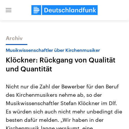
Close
menu
Archiv
Themen
Musikwissenschaftler über Kirchenmusiker
Klöckner: Rückgang von Qualität
und Quantität
Nicht nur die Zahl der Bewerber für den Beruf
des Kirchenmusikers nehme ab, so der
Landtagswahl Sachsen-Anhalt
USA
Musikwissenschaftler Stefan Klöckner im Dlf.
2026
Aktuelle Beiträge, Analys
Alle Informationen
Hintergründe
Es würden sich auch nicht mehr unbedingt die
Sachsen-Anhalt wählt am 6.
Wirtschaftlich und militäri
September 2026 einen neuen
gehören die Vereinigten S
besten dafür melden. „Wir haben in der
Landtag. Seit 2021 wird das
den mächtigsten Ländern 
Kirchenmusik lange versäumt, eine
Bundesland von einer Koalition aus
mit großem Einfluss auf d