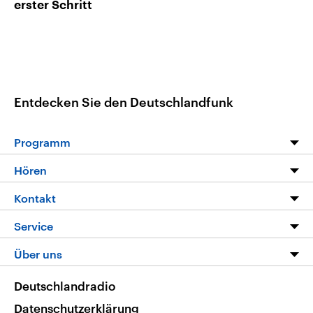
erster Schritt
Entdecken Sie den Deutschlandfunk
Programm
Programm
Hören
Alle Sendungen
Livestream
Kontakt
Die Nachrichten
Audios
Hörerservice
Service
Nachrichtenleicht
Podcasts
Social Media
FAQ
Über uns
Neue Beiträge auf dlf.de
Deutschlandfunk App
Newsletter
Deutschlandradio
Themen-Schwerpunkte
Nachrichten App
Deutschlandradio
Veranstaltungen
Presse
Frequenzen
Datenschutzerklärung