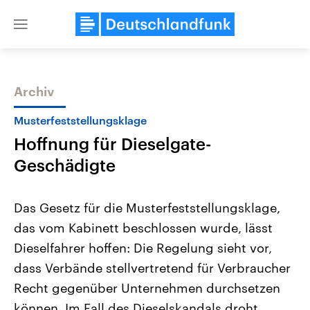
Close
menu
Archiv
Themen
Musterfeststellungsklage
Hoffnung für Dieselgate-
Geschädigte
Das Gesetz für die Musterfeststellungsklage,
das vom Kabinett beschlossen wurde, lässt
Landtagswahl Sachsen-Anhalt
USA
Dieselfahrer hoffen: Die Regelung sieht vor,
2026
Aktuelle Beiträge, Analys
Alle Informationen
Hintergründe
dass Verbände stellvertretend für Verbraucher
Sachsen-Anhalt wählt am 6.
Wirtschaftlich und militäri
September 2026 einen neuen
gehören die Vereinigten S
Recht gegenüber Unternehmen durchsetzen
Landtag. Seit 2021 wird das
den mächtigsten Ländern 
können. Im Fall des Dieselskandals droht
Bundesland von einer Koalition aus
mit großem Einfluss auf d