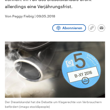
CDU, SPD und FDP regiert.-
aktuelle Weltgeschehen.
allerdings eine Verjährungsfrist.
Umfragen, Prognosen,
Wahlprogramme, aktuelle Berichte
Sendungen
Programm
Podcasts
und Hintergründe zu den Parteien
Von Peggy Fiebig
|
09.05.2018
und Kandidaten der anstehenden
Wahl.
Audio-Archiv
Abonnieren
Link
Emai
kopieren/te
Der Dieselskandal hat die Debatte um Klagerechte von Verbrauchern
befördert (imago stock&people)