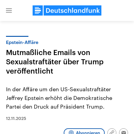
Close
menu
Epstein-Affäre
Themen
Mutmaßliche Emails von
Sexualstraftäter über Trump
veröffentlicht
In der Affäre um den US-Sexualstraftäter
Jeffrey Epstein erhöht die Demokratische
Landtagswahl Sachsen-Anhalt
USA
Partei den Druck auf Präsident Trump.
2026
Aktuelle Beiträge, Analys
Alle Informationen
Hintergründe
12.11.2025
Sachsen-Anhalt wählt am 6.
Wirtschaftlich und militäri
September 2026 einen neuen
gehören die Vereinigten S
Landtag. Seit 2021 wird das
den mächtigsten Ländern 
Abonnieren
Bundesland von einer Koalition aus
mit großem Einfluss auf d