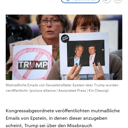
Link
Emai
CDU, SPD und FDP regiert.-
aktuelle Weltgeschehen.
kopieren/te
Umfragen, Prognosen,
Wahlprogramme, aktuelle Berichte
Sendungen
Programm
Podcasts
und Hintergründe zu den Parteien
und Kandidaten der anstehenden
Wahl.
Audio-Archiv
Mutmaßliche Emails von Sexualstraftäter Epstein über Trump wurden
veröffentlicht. (picture alliance | Associated Press | Kin Cheung)
Kongressabgeordnete veröffentlichten mutmaßliche
Emails von Epstein, in denen dieser anzugeben
scheint, Trump sei über den Missbrauch