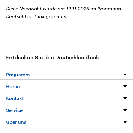
Diese Nachricht wurde am 12.11.2025 im Programm
Deutschlandfunk gesendet.
Entdecken Sie den Deutschlandfunk
Programm
Programm
Hören
Alle Sendungen
Livestream
Kontakt
Die Nachrichten
Audios
Hörerservice
Service
Nachrichtenleicht
Podcasts
Social Media
FAQ
Über uns
Neue Beiträge auf dlf.de
Deutschlandfunk App
Newsletter
Deutschlandradio
Themen-Schwerpunkte