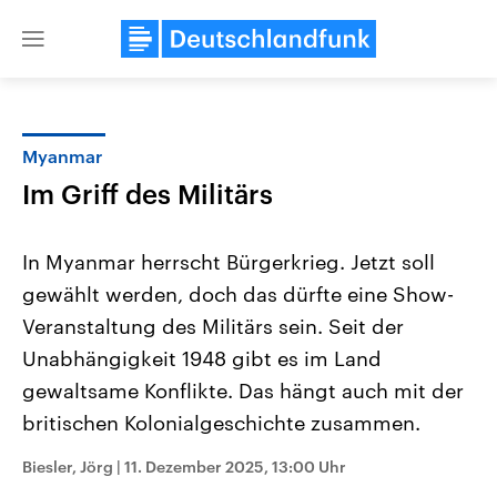
Close
menu
Myanmar
Themen
Im Griff des Militärs
In Myanmar herrscht Bürgerkrieg. Jetzt soll
gewählt werden, doch das dürfte eine Show-
Veranstaltung des Militärs sein. Seit der
Unabhängigkeit 1948 gibt es im Land
gewaltsame Konflikte. Das hängt auch mit der
Landtagswahl Sachsen-Anhalt
USA
2026
Aktuelle Beiträge, Analys
britischen Kolonialgeschichte zusammen.
Alle Informationen
Hintergründe
Sachsen-Anhalt wählt am 6.
Wirtschaftlich und militäri
September 2026 einen neuen
gehören die Vereinigten S
Biesler, Jörg
|
11. Dezember 2025, 13:00 Uhr
Landtag. Seit 2021 wird das
den mächtigsten Ländern 
Bundesland von einer Koalition aus
mit großem Einfluss auf d