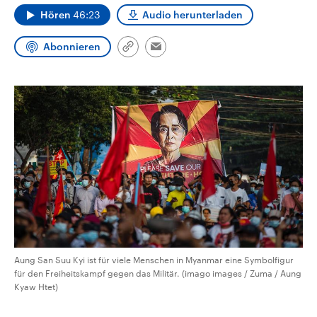
CDU, SPD und FDP regiert.-
aktuelle Weltgeschehen.
Hören
46:23
Audio herunterladen
Umfragen, Prognosen,
Wahlprogramme, aktuelle Berichte
Sendungen
Programm
Podcasts
und Hintergründe zu den Parteien
Abonnieren
Link
Email
und Kandidaten der anstehenden
kopieren/teilen
Wahl.
Audio-Archiv
Aung San Suu Kyi ist für viele Menschen in Myanmar eine Symbolfigur
für den Freiheitskampf gegen das Militär. (imago images / Zuma / Aung
Kyaw Htet)