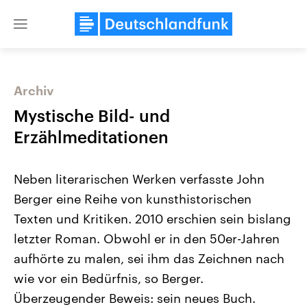
Close
menu
Archiv
Themen
Mystische Bild- und
Erzählmeditationen
Neben literarischen Werken verfasste John
Berger eine Reihe von kunsthistorischen
Texten und Kritiken. 2010 erschien sein bislang
letzter Roman. Obwohl er in den 50er-Jahren
Landtagswahl Sachsen-Anhalt
USA
2026
Aktuelle Beiträge, Analys
aufhörte zu malen, sei ihm das Zeichnen nach
Alle Informationen
Hintergründe
Sachsen-Anhalt wählt am 6.
Wirtschaftlich und militäri
wie vor ein Bedürfnis, so Berger.
September 2026 einen neuen
gehören die Vereinigten S
Landtag. Seit 2021 wird das
den mächtigsten Ländern 
Überzeugender Beweis: sein neues Buch.
Bundesland von einer Koalition aus
mit großem Einfluss auf d