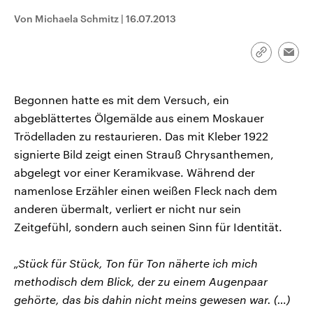
CDU, SPD und FDP regiert.-
aktuelle Weltgeschehen.
Von Michaela Schmitz
|
16.07.2013
Umfragen, Prognosen,
Wahlprogramme, aktuelle Berichte
Sendungen
Programm
Podcasts
und Hintergründe zu den Parteien
und Kandidaten der anstehenden
Link
Emai
Wahl.
kopieren/te
Audio-Archiv
Begonnen hatte es mit dem Versuch, ein
abgeblättertes Ölgemälde aus einem Moskauer
Trödelladen zu restaurieren. Das mit Kleber 1922
signierte Bild zeigt einen Strauß Chrysanthemen,
abgelegt vor einer Keramikvase. Während der
namenlose Erzähler einen weißen Fleck nach dem
anderen übermalt, verliert er nicht nur sein
Zeitgefühl, sondern auch seinen Sinn für Identität.
„Stück für Stück, Ton für Ton näherte ich mich
methodisch dem Blick, der zu einem Augenpaar
gehörte, das bis dahin nicht meins gewesen war. (…)