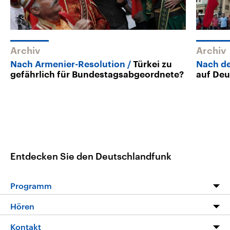
Archiv
Archiv
Nach Armenier-Resolution
Türkei zu
Nach de
gefährlich für Bundestagsabgeordnete?
auf Deu
Entdecken Sie den Deutschlandfunk
Programm
Programm
Hören
Alle Sendungen
Livestream
Kontakt