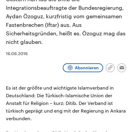
CDU, SPD und FDP regiert.-
aktuelle Weltgeschehen.
Integrationsbeauftragte der Bundesregierung,
Umfragen, Prognosen,
Wahlprogramme, aktuelle Berichte
Aydan Özoguz, kurzfristig vom gemeinsamen
Sendungen
Programm
Podcasts
und Hintergründe zu den Parteien
und Kandidaten der anstehenden
Fastenbrechen (Iftar) aus. Aus
Wahl.
Sicherheitsgründen, heißt es. Özoguz mag das
Audio-Archiv
nicht glauben.
16.06.2016
Abonnieren
Link
Emai
kopieren/te
Es ist der größte und wichtigste Islamverband in
Deutschland: Die Türkisch-Islamische Union der
Anstalt für Religion – kurz: Ditib. Der Verband ist
türkisch geprägt und eng mit der Regierung in Ankara
verbunden.