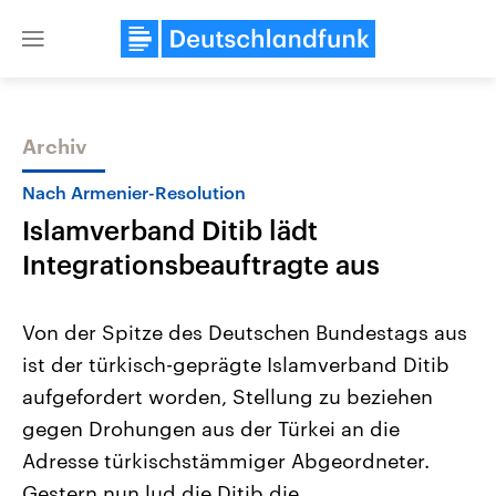
Close
menu
Archiv
Themen
Nach Armenier-Resolution
Islamverband Ditib lädt
Integrationsbeauftragte aus
Von der Spitze des Deutschen Bundestags aus
ist der türkisch-geprägte Islamverband Ditib
Landtagswahl Sachsen-Anhalt
USA
aufgefordert worden, Stellung zu beziehen
2026
Aktuelle Beiträge, Analys
Alle Informationen
Hintergründe
gegen Drohungen aus der Türkei an die
Sachsen-Anhalt wählt am 6.
Wirtschaftlich und militäri
September 2026 einen neuen
gehören die Vereinigten S
Adresse türkischstämmiger Abgeordneter.
Landtag. Seit 2021 wird das
den mächtigsten Ländern 
Gestern nun lud die Ditib die
Bundesland von einer Koalition aus
mit großem Einfluss auf d