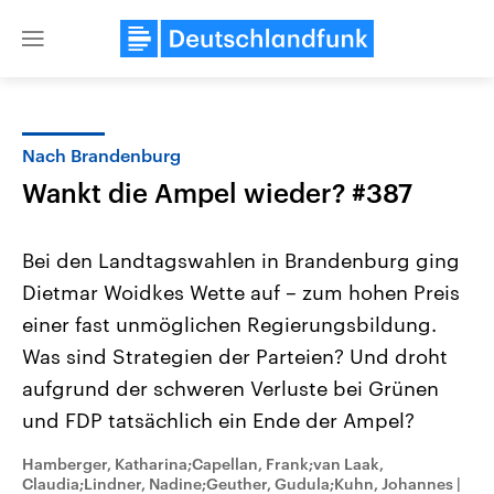
Close
menu
Nach Brandenburg
Themen
Wankt die Ampel wieder? #387
Bei den Landtagswahlen in Brandenburg ging
Dietmar Woidkes Wette auf – zum hohen Preis
einer fast unmöglichen Regierungsbildung.
Was sind Strategien der Parteien? Und droht
aufgrund der schweren Verluste bei Grünen
Landtagswahl Sachsen-Anhalt
USA
2026
Aktuelle Beiträge, Analys
und FDP tatsächlich ein Ende der Ampel?
Alle Informationen
Hintergründe
Sachsen-Anhalt wählt am 6.
Wirtschaftlich und militäri
September 2026 einen neuen
gehören die Vereinigten S
Hamberger, Katharina;Capellan, Frank;van Laak,
Landtag. Seit 2021 wird das
den mächtigsten Ländern 
Claudia;Lindner, Nadine;Geuther, Gudula;Kuhn, Johannes
|
Bundesland von einer Koalition aus
mit großem Einfluss auf d