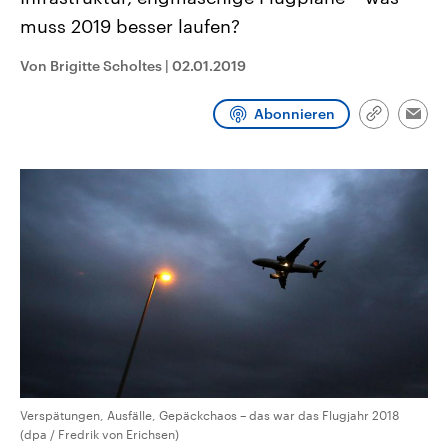
CDU, SPD und FDP regiert.-
aktuelle Weltgeschehen.
muss 2019 besser laufen?
Umfragen, Prognosen,
Wahlprogramme, aktuelle Berichte
Sendungen
Programm
Podcasts
und Hintergründe zu den Parteien
Von Brigitte Scholtes
|
02.01.2019
und Kandidaten der anstehenden
Wahl.
Audio-Archiv
Abonnieren
Link
Emai
kopieren/te
Verspätungen, Ausfälle, Gepäckchaos – das war das Flugjahr 2018
(dpa / Fredrik von Erichsen)