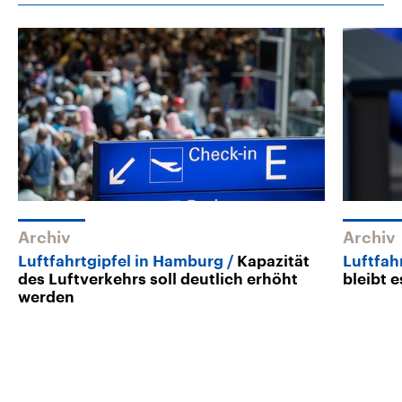
Archiv
Archiv
Luftfahrtgipfel in Hamburg
Kapazität
Luftfah
des Luftverkehrs soll deutlich erhöht
bleibt 
werden