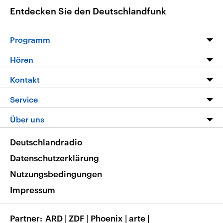
Entdecken Sie den Deutschlandfunk
Programm
Programm
Hören
Alle Sendungen
Livestream
Kontakt
Die Nachrichten
Audios
Hörerservice
Service
Nachrichtenleicht
Podcasts
Social Media
FAQ
Über uns
Neue Beiträge auf dlf.de
Deutschlandfunk App
Newsletter
Deutschlandradio
Themen-Schwerpunkte
Nachrichten App
Deutschlandradio
Veranstaltungen
Presse
Frequenzen
Datenschutzerklärung
Musikliste
Ausbildung und Karriere
Nutzungsbedingungen
RSS
Transparenz
Impressum
Korrekturen
Barrierefreiheit
Partner
ARD
|
ZDF
|
Phoenix
|
arte
|