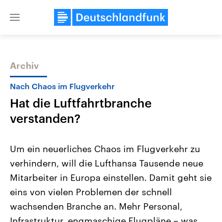
Close
menu
Archiv
Themen
Nach Chaos im Flugverkehr
Hat die Luftfahrtbranche
verstanden?
Um ein neuerliches Chaos im Flugverkehr zu
verhindern, will die Lufthansa Tausende neue
Landtagswahl Sachsen-Anhalt
USA
Mitarbeiter in Europa einstellen. Damit geht sie
2026
Aktuelle Beiträge, Analys
Alle Informationen
Hintergründe
eins von vielen Problemen der schnell
Sachsen-Anhalt wählt am 6.
Wirtschaftlich und militäri
September 2026 einen neuen
gehören die Vereinigten S
wachsenden Branche an. Mehr Personal,
Landtag. Seit 2021 wird das
den mächtigsten Ländern 
Infrastruktur, engmaschige Flugpläne – was
Bundesland von einer Koalition aus
mit großem Einfluss auf d