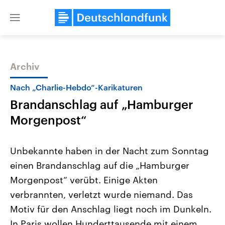
Close
menu
Archiv
Themen
Nach „Charlie-Hebdo“-Karikaturen
Brandanschlag auf „Hamburger
Morgenpost“
Unbekannte haben in der Nacht zum Sonntag
einen Brandanschlag auf die „Hamburger
Landtagswahl Sachsen-Anhalt
USA
Morgenpost“ verübt. Einige Akten
2026
Aktuelle Beiträge, Analys
Alle Informationen
Hintergründe
verbrannten, verletzt wurde niemand. Das
Sachsen-Anhalt wählt am 6.
Wirtschaftlich und militäri
September 2026 einen neuen
gehören die Vereinigten S
Motiv für den Anschlag liegt noch im Dunkeln.
Landtag. Seit 2021 wird das
den mächtigsten Ländern 
In Paris wollen Hunderttausende mit einem
Bundesland von einer Koalition aus
mit großem Einfluss auf d