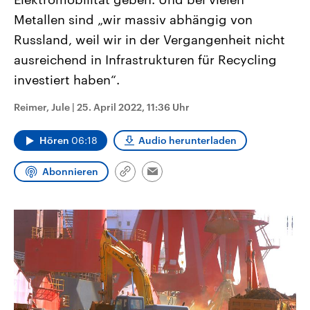
CDU, SPD und FDP regiert.-
aktuelle Weltgeschehen.
Metallen sind „wir massiv abhängig von
Umfragen, Prognosen,
Wahlprogramme, aktuelle Berichte
Russland, weil wir in der Vergangenheit nicht
Sendungen
Programm
Podcasts
und Hintergründe zu den Parteien
und Kandidaten der anstehenden
ausreichend in Infrastrukturen für Recycling
Wahl.
Audio-Archiv
investiert haben“.
Reimer, Jule
|
25. April 2022, 11:36 Uhr
Hören
06:18
Audio herunterladen
Abonnieren
Link
Email
kopieren/teilen