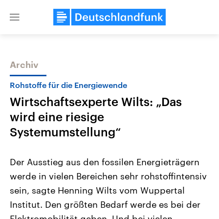
Close
menu
Archiv
Themen
Rohstoffe für die Energiewende
Wirtschaftsexperte Wilts: „Das
wird eine riesige
Systemumstellung“
Der Ausstieg aus den fossilen Energieträgern
Landtagswahl Sachsen-Anhalt
USA
werde in vielen Bereichen sehr rohstoffintensiv
2026
Aktuelle Beiträge, Analys
Alle Informationen
Hintergründe
sein, sagte Henning Wilts vom Wuppertal
Sachsen-Anhalt wählt am 6.
Wirtschaftlich und militäri
September 2026 einen neuen
gehören die Vereinigten S
Institut. Den größten Bedarf werde es bei der
Landtag. Seit 2021 wird das
den mächtigsten Ländern 
Bundesland von einer Koalition aus
Elektromobilität geben. Und bei vielen
mit großem Einfluss auf d