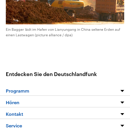
Ein Bagger lädt im Hafen von Lianyungang in China seltene Erden auf
einen Lastwagen (picture alliance / dpa)
Entdecken Sie den Deutschlandfunk
Programm
Programm
Hören
Alle Sendungen
Livestream
Kontakt
Die Nachrichten
Audios
Hörerservice
Service
Nachrichtenleicht