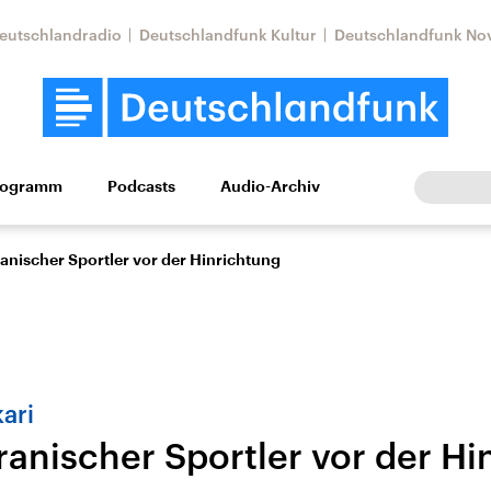
eutschlandradio
Deutschlandfunk Kultur
Deutschlandfunk No
rogramm
Podcasts
Audio-Archiv
Wirtschaft
Wissen
Kultur
Europa
Gesellschaf
ranischer Sportler vor der Hinrichtung
ari
ranischer Sportler vor der Hi
Nahostkonflikt
Iran
le Beiträge,
Aktuelle Lage und
Aktuelle Lage und