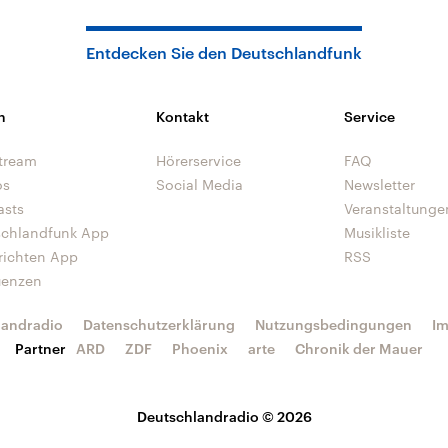
Entdecken Sie den Deutschlandfunk
n
Kontakt
Service
tream
Hörerservice
FAQ
os
Social Media
Newsletter
asts
Veranstaltunge
schlandfunk App
Musikliste
richten App
RSS
uenzen
landradio
Datenschutzerklärung
Nutzungsbedingungen
I
Partner
ARD
ZDF
Phoenix
arte
Chronik der Mauer
Deutschlandradio © 2026