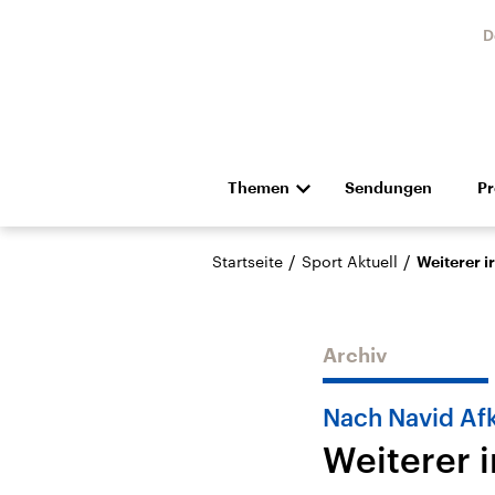
D
Themen
Sendungen
P
Die Nachrichten
Politik
/
/
Startseite
Sport Aktuell
Weiterer i
Hörspiel und Feature
Musik
Archiv
Nach Navid Afk
Weiterer i
Landtagswahl Sachsen-
USA
Anhalt 2026
Aktuel