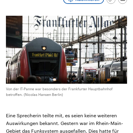
Link
Emai
CDU, SPD und FDP regiert.-
aktuelle Weltgeschehen.
kopieren/te
Umfragen, Prognosen,
Wahlprogramme, aktuelle Berichte
Sendungen
Programm
Podcasts
und Hintergründe zu den Parteien
und Kandidaten der anstehenden
Wahl.
Audio-Archiv
Von der IT-Panne war besonders der Frankfurter Hauptbahnhof
betroffen. (Nicolas Hansen Berlin)
Eine Sprecherin teilte mit, es seien keine weiteren
Auswirkungen bekannt. Gestern war im Rhein-Main-
Gebiet das Funksystem ausgefallen. Dies hatte für