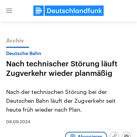
Close
menu
Archiv
Themen
Deutsche Bahn
Nach technischer Störung läuft
Zugverkehr wieder planmäßig
Nach der technischen Störung bei der
Deutschen Bahn läuft der Zugverkehr seit
Landtagswahl Sachsen-Anhalt
USA
heute früh wieder nach Plan.
2026
Aktuelle Beiträge, Analys
Alle Informationen
Hintergründe
Sachsen-Anhalt wählt am 6.
Wirtschaftlich und militäri
08.09.2024
September 2026 einen neuen
gehören die Vereinigten S
Landtag. Seit 2021 wird das
den mächtigsten Ländern 
Bundesland von einer Koalition aus
mit großem Einfluss auf d
Abonnieren