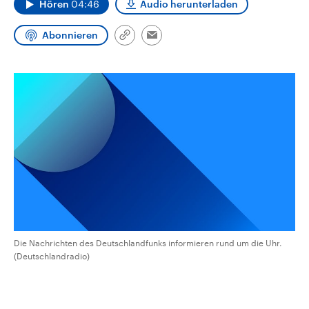
Hören
04:46
Audio herunterladen
CDU, SPD und FDP regiert.-
aktuelle Weltgeschehen.
Umfragen, Prognosen,
Wahlprogramme, aktuelle Berichte
Abonnieren
Link
Sendungen
Programm
Podcasts
und Hintergründe zu den Parteien
Email
kopieren/teilen
und Kandidaten der anstehenden
Wahl.
Audio-Archiv
Die Nachrichten des Deutschlandfunks informieren rund um die Uhr.
(Deutschlandradio)