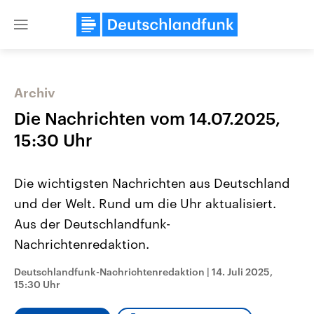
Close
menu
Archiv
Themen
Die Nachrichten vom 14.07.2025,
15:30 Uhr
Die wichtigsten Nachrichten aus Deutschland
und der Welt. Rund um die Uhr aktualisiert.
Aus der Deutschlandfunk-
Nachrichtenredaktion.
Landtagswahl Sachsen-Anhalt
USA
2026
Aktuelle Beiträge, Analys
Alle Informationen
Hintergründe
Deutschlandfunk-Nachrichtenredaktion
|
14. Juli 2025,
Sachsen-Anhalt wählt am 6.
Wirtschaftlich und militäri
15:30 Uhr
September 2026 einen neuen
gehören die Vereinigten S
Landtag. Seit 2021 wird das
den mächtigsten Ländern 
Bundesland von einer Koalition aus
mit großem Einfluss auf d