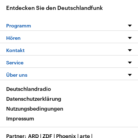
Entdecken Sie den Deutschlandfunk
Programm
Programm
Hören
Alle Sendungen
Livestream
Kontakt
Die Nachrichten
Audios
Hörerservice
Service
Nachrichtenleicht
Podcasts
Social Media
FAQ
Über uns
Neue Beiträge auf dlf.de
Deutschlandfunk App
Newsletter
Deutschlandradio
Themen-Schwerpunkte
Nachrichten App
Deutschlandradio
Veranstaltungen
Presse
Frequenzen
Datenschutzerklärung
Musikliste
Ausbildung und Karriere
Nutzungsbedingungen
RSS
Transparenz
Impressum
Korrekturen
Barrierefreiheit
Partner
ARD
|
ZDF
|
Phoenix
|
arte
|