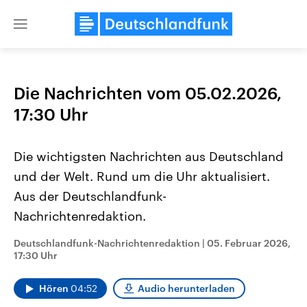
Close
menu
Die Nachrichten vom 05.02.2026,
Themen
17:30 Uhr
Die wichtigsten Nachrichten aus Deutschland
und der Welt. Rund um die Uhr aktualisiert.
Aus der Deutschlandfunk-
Nachrichtenredaktion.
Landtagswahl Sachsen-Anhalt
USA
Deutschlandfunk-Nachrichtenredaktion
|
05. Februar 2026,
2026
Aktuelle Beiträge, Analys
17:30 Uhr
Alle Informationen
Hintergründe
Sachsen-Anhalt wählt am 6.
Wirtschaftlich und militäri
September 2026 einen neuen
gehören die Vereinigten S
Hören
04:52
Audio herunterladen
Landtag. Seit 2021 wird das
den mächtigsten Ländern 
Bundesland von einer Koalition aus
mit großem Einfluss auf d