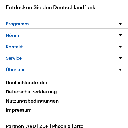
Entdecken Sie den Deutschlandfunk
Programm
Programm
Hören
Alle Sendungen
Livestream
Kontakt
Die Nachrichten
Audios
Hörerservice
Service
Nachrichtenleicht
Podcasts
Social Media
FAQ
Über uns
Neue Beiträge auf dlf.de
Deutschlandfunk App
Newsletter
Deutschlandradio
Themen-Schwerpunkte
Nachrichten App
Deutschlandradio
Veranstaltungen
Presse
Frequenzen
Datenschutzerklärung
Musikliste
Ausbildung und Karriere
Nutzungsbedingungen
RSS
Transparenz
Impressum
Korrekturen
Barrierefreiheit
Partner
ARD
|
ZDF
|
Phoenix
|
arte
|