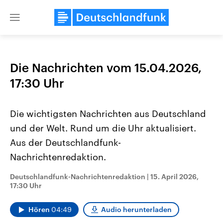
Close
menu
Die Nachrichten vom 15.04.2026,
Themen
17:30 Uhr
Die wichtigsten Nachrichten aus Deutschland
und der Welt. Rund um die Uhr aktualisiert.
Aus der Deutschlandfunk-
Nachrichtenredaktion.
Landtagswahl Sachsen-Anhalt
USA
Deutschlandfunk-Nachrichtenredaktion
|
15. April 2026,
2026
Aktuelle Beiträge, Analys
17:30 Uhr
Alle Informationen
Hintergründe
Sachsen-Anhalt wählt am 6.
Wirtschaftlich und militäri
September 2026 einen neuen
gehören die Vereinigten S
Hören
04:49
Audio herunterladen
Landtag. Seit 2021 wird das
den mächtigsten Ländern 
Bundesland von einer Koalition aus
mit großem Einfluss auf d