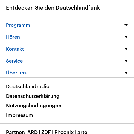
Entdecken Sie den Deutschlandfunk
Programm
Programm
Hören
Alle Sendungen
Livestream
Kontakt
Die Nachrichten
Audios
Hörerservice
Service
Nachrichtenleicht
Podcasts
Social Media
FAQ
Über uns
Neue Beiträge auf dlf.de
Deutschlandfunk App
Newsletter
Deutschlandradio
Themen-Schwerpunkte
Nachrichten App
Deutschlandradio
Veranstaltungen
Presse
Frequenzen
Datenschutzerklärung
Musikliste
Ausbildung und Karriere
Nutzungsbedingungen
RSS
Transparenz
Impressum
Korrekturen
Barrierefreiheit
Partner
ARD
|
ZDF
|
Phoenix
|
arte
|