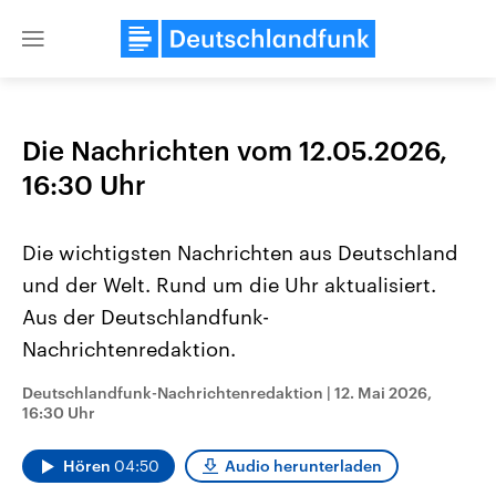
Close
menu
Die Nachrichten vom 12.05.2026,
Themen
16:30 Uhr
Die wichtigsten Nachrichten aus Deutschland
und der Welt. Rund um die Uhr aktualisiert.
Aus der Deutschlandfunk-
Nachrichtenredaktion.
Landtagswahl Sachsen-Anhalt
USA
Deutschlandfunk-Nachrichtenredaktion
|
12. Mai 2026,
2026
Aktuelle Beiträge, Analys
16:30 Uhr
Alle Informationen
Hintergründe
Sachsen-Anhalt wählt am 6.
Wirtschaftlich und militäri
September 2026 einen neuen
gehören die Vereinigten S
Hören
04:50
Audio herunterladen
Landtag. Seit 2021 wird das
den mächtigsten Ländern 
Bundesland von einer Koalition aus
mit großem Einfluss auf d