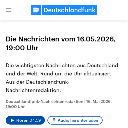
Close
menu
Die Nachrichten vom 16.05.2026,
Themen
19:00 Uhr
Die wichtigsten Nachrichten aus Deutschland
und der Welt. Rund um die Uhr aktualisiert.
Aus der Deutschlandfunk-
Nachrichtenredaktion.
Landtagswahl Sachsen-Anhalt
USA
Deutschlandfunk-Nachrichtenredaktion
|
16. Mai 2026,
2026
Aktuelle Beiträge, Analys
19:00 Uhr
Alle Informationen
Hintergründe
Sachsen-Anhalt wählt am 6.
Wirtschaftlich und militäri
September 2026 einen neuen
gehören die Vereinigten S
Hören
04:59
Audio herunterladen
Landtag. Seit 2021 wird das
den mächtigsten Ländern 
Bundesland von einer Koalition aus
mit großem Einfluss auf d