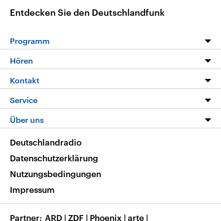
Entdecken Sie den Deutschlandfunk
Programm
Programm
Hören
Alle Sendungen
Livestream
Kontakt
Die Nachrichten
Audios
Hörerservice
Service
Nachrichtenleicht
Podcasts
Social Media
FAQ
Über uns
Neue Beiträge auf dlf.de
Deutschlandfunk App
Newsletter
Deutschlandradio
Themen-Schwerpunkte
Nachrichten App
Deutschlandradio
Veranstaltungen
Presse
Frequenzen
Datenschutzerklärung
Musikliste
Ausbildung und Karriere
Nutzungsbedingungen
RSS
Transparenz
Impressum
Korrekturen
Barrierefreiheit
Partner
ARD
|
ZDF
|
Phoenix
|
arte
|