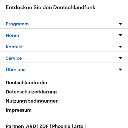
Entdecken Sie den Deutschlandfunk
Programm
Programm
Hören
Alle Sendungen
Livestream
Kontakt
Die Nachrichten
Audios
Hörerservice
Service
Nachrichtenleicht
Podcasts
Social Media
FAQ
Über uns
Neue Beiträge auf dlf.de
Deutschlandfunk App
Newsletter
Deutschlandradio
Themen-Schwerpunkte
Nachrichten App
Deutschlandradio
Veranstaltungen
Presse
Frequenzen
Datenschutzerklärung
Musikliste
Ausbildung und Karriere
Nutzungsbedingungen
RSS
Transparenz
Impressum
Korrekturen
Barrierefreiheit
Partner
ARD
|
ZDF
|
Phoenix
|
arte
|