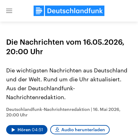
Close
menu
Die Nachrichten vom 16.05.2026,
Themen
20:00 Uhr
Die wichtigsten Nachrichten aus Deutschland
und der Welt. Rund um die Uhr aktualisiert.
Aus der Deutschlandfunk-
Nachrichtenredaktion.
Landtagswahl Sachsen-Anhalt
USA
Deutschlandfunk-Nachrichtenredaktion
|
16. Mai 2026,
2026
Aktuelle Beiträge, Analys
20:00 Uhr
Alle Informationen
Hintergründe
Sachsen-Anhalt wählt am 6.
Wirtschaftlich und militäri
September 2026 einen neuen
gehören die Vereinigten S
Hören
04:51
Audio herunterladen
Landtag. Seit 2021 wird das
den mächtigsten Ländern 
Bundesland von einer Koalition aus
mit großem Einfluss auf d