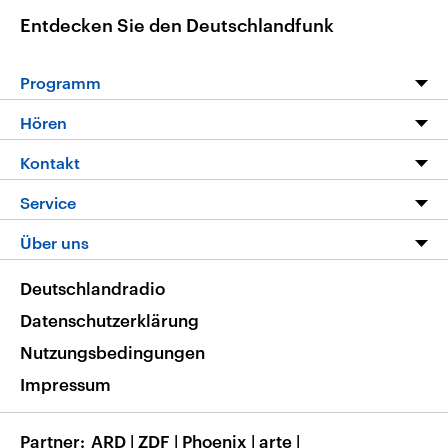
Entdecken Sie den Deutschlandfunk
Programm
Programm
Hören
Alle Sendungen
Livestream
Kontakt
Die Nachrichten
Audios
Hörerservice
Service
Nachrichtenleicht
Podcasts
Social Media
FAQ
Über uns
Neue Beiträge auf dlf.de
Deutschlandfunk App
Newsletter
Deutschlandradio
Themen-Schwerpunkte
Nachrichten App
Deutschlandradio
Veranstaltungen
Presse
Frequenzen
Datenschutzerklärung
Musikliste
Ausbildung und Karriere
Nutzungsbedingungen
RSS
Transparenz
Impressum
Korrekturen
Barrierefreiheit
Partner
ARD
|
ZDF
|
Phoenix
|
arte
|