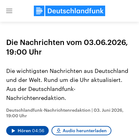
Close
menu
Die Nachrichten vom 03.06.2026,
Themen
19:00 Uhr
Die wichtigsten Nachrichten aus Deutschland
und der Welt. Rund um die Uhr aktualisiert.
Aus der Deutschlandfunk-
Nachrichtenredaktion.
Landtagswahl Sachsen-Anhalt
USA
Deutschlandfunk-Nachrichtenredaktion
|
03. Juni 2026,
2026
Aktuelle Beiträge, Analys
19:00 Uhr
Alle Informationen
Hintergründe
Sachsen-Anhalt wählt am 6.
Wirtschaftlich und militäri
September 2026 einen neuen
gehören die Vereinigten S
Hören
04:56
Audio herunterladen
Landtag. Seit 2021 wird das
den mächtigsten Ländern 
Bundesland von einer Koalition aus
mit großem Einfluss auf d