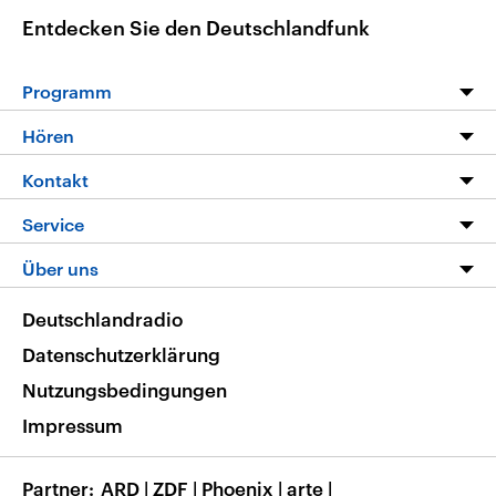
Entdecken Sie den Deutschlandfunk
Programm
Programm
Hören
Alle Sendungen
Livestream
Kontakt
Die Nachrichten
Audios
Hörerservice
Service
Nachrichtenleicht
Podcasts
Social Media
FAQ
Über uns
Neue Beiträge auf dlf.de
Deutschlandfunk App
Newsletter
Deutschlandradio
Themen-Schwerpunkte
Nachrichten App
Deutschlandradio
Veranstaltungen
Presse
Frequenzen
Datenschutzerklärung
Musikliste
Ausbildung und Karriere
Nutzungsbedingungen
RSS
Transparenz
Impressum
Korrekturen
Barrierefreiheit
Partner
ARD
|
ZDF
|
Phoenix
|
arte
|