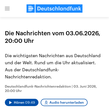
Close
menu
Die Nachrichten vom 03.06.2026,
Themen
20:00 Uhr
Die wichtigsten Nachrichten aus Deutschland
und der Welt. Rund um die Uhr aktualisiert.
Aus der Deutschlandfunk-
Nachrichtenredaktion.
Landtagswahl Sachsen-Anhalt
USA
Deutschlandfunk-Nachrichtenredaktion
|
03. Juni 2026,
2026
Aktuelle Beiträge, Analys
20:00 Uhr
Alle Informationen
Hintergründe
Sachsen-Anhalt wählt am 6.
Wirtschaftlich und militäri
September 2026 einen neuen
gehören die Vereinigten S
Hören
09:49
Audio herunterladen
Landtag. Seit 2021 wird das
den mächtigsten Ländern 
Bundesland von einer Koalition aus
mit großem Einfluss auf d