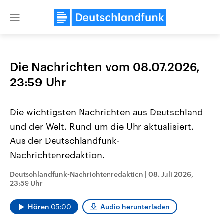
Close
menu
Die Nachrichten vom 08.07.2026,
Themen
23:59 Uhr
Die wichtigsten Nachrichten aus Deutschland
und der Welt. Rund um die Uhr aktualisiert.
Aus der Deutschlandfunk-
Nachrichtenredaktion.
Landtagswahl Sachsen-Anhalt
USA
Deutschlandfunk-Nachrichtenredaktion
|
08. Juli 2026,
2026
Aktuelle Beiträge, Analys
23:59 Uhr
Alle Informationen
Hintergründe
Sachsen-Anhalt wählt am 6.
Wirtschaftlich und militäri
September 2026 einen neuen
gehören die Vereinigten S
Hören
05:00
Audio herunterladen
Landtag. Seit 2021 wird das
den mächtigsten Ländern 
Bundesland von einer Koalition aus
mit großem Einfluss auf d