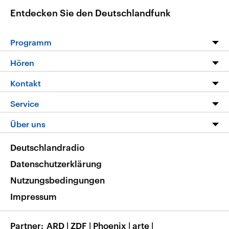
Entdecken Sie den Deutschlandfunk
Programm
Programm
Hören
Alle Sendungen
Livestream
Kontakt
Die Nachrichten
Audios
Hörerservice
Service
Nachrichtenleicht
Podcasts
Social Media
FAQ
Über uns
Neue Beiträge auf dlf.de
Deutschlandfunk App
Newsletter
Deutschlandradio
Themen-Schwerpunkte
Nachrichten App
Deutschlandradio
Veranstaltungen
Presse
Frequenzen
Datenschutzerklärung
Musikliste
Ausbildung und Karriere
Nutzungsbedingungen
RSS
Transparenz
Impressum
Korrekturen
Barrierefreiheit
Partner
ARD
|
ZDF
|
Phoenix
|
arte
|