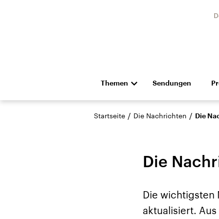
D
Themen
Sendungen
P
Die Nachrichten
Politik
/
/
Startseite
Die Nachrichten
Die Na
Hörspiel und Feature
Musik
Die Nachr
Die wichtigsten
Landtagswahl Sachsen-
USA
aktualisiert. A
Anhalt 2026
Aktuel