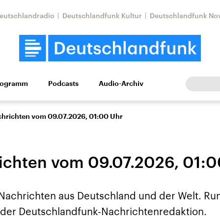
eutschlandradio
Deutschlandfunk Kultur
Deutschlandfunk No
rogramm
Podcasts
Audio-Archiv
Wirtschaft
Wissen
Kultur
Europa
Gesellschaf
chrichten vom 09.07.2026, 01:00 Uhr
ichten vom 09.07.2026, 01:0
 Nachrichten aus Deutschland und der Welt. Ru
Nahostkonflikt
Iran
us der Deutschlandfunk-Nachrichtenredaktion.
le Beiträge,
Aktuelle Lage und
Aktuelle Lage und