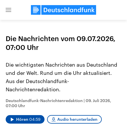
Close
menu
Die Nachrichten vom 09.07.2026,
Themen
07:00 Uhr
Die wichtigsten Nachrichten aus Deutschland
und der Welt. Rund um die Uhr aktualisiert.
Aus der Deutschlandfunk-
Nachrichtenredaktion.
Landtagswahl Sachsen-Anhalt
USA
Deutschlandfunk-Nachrichtenredaktion
|
09. Juli 2026,
2026
Aktuelle Beiträge, Analys
07:00 Uhr
Alle Informationen
Hintergründe
Sachsen-Anhalt wählt am 6.
Wirtschaftlich und militäri
September 2026 einen neuen
gehören die Vereinigten S
Hören
04:59
Audio herunterladen
Landtag. Seit 2021 wird das
den mächtigsten Ländern 
Bundesland von einer Koalition aus
mit großem Einfluss auf d