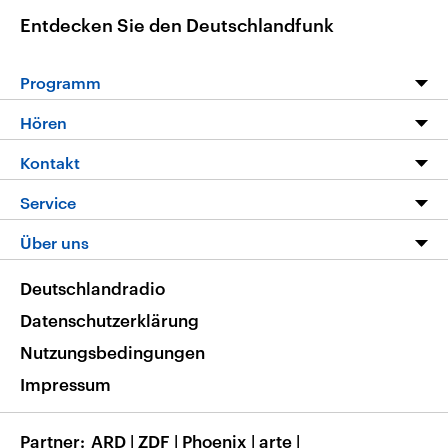
Entdecken Sie den Deutschlandfunk
Programm
Programm
Hören
Alle Sendungen
Livestream
Kontakt
Die Nachrichten
Audios
Hörerservice
Service
Nachrichtenleicht
Podcasts
Social Media
FAQ
Über uns
Neue Beiträge auf dlf.de
Deutschlandfunk App
Newsletter
Deutschlandradio
Themen-Schwerpunkte
Nachrichten App
Deutschlandradio
Veranstaltungen
Presse
Frequenzen
Datenschutzerklärung
Musikliste
Ausbildung und Karriere
Nutzungsbedingungen
RSS
Transparenz
Impressum
Korrekturen
Barrierefreiheit
Partner
ARD
|
ZDF
|
Phoenix
|
arte
|