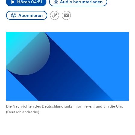
Hören
04:51
Audio herunterladen
CDU, SPD und FDP regiert.-
aktuelle Weltgeschehen.
Umfragen, Prognosen,
Wahlprogramme, aktuelle Berichte
Abonnieren
Link
Sendungen
Programm
Podcasts
und Hintergründe zu den Parteien
Email
kopieren/teilen
und Kandidaten der anstehenden
Wahl.
Audio-Archiv
Die Nachrichten des Deutschlandfunks informieren rund um die Uhr.
(Deutschlandradio)