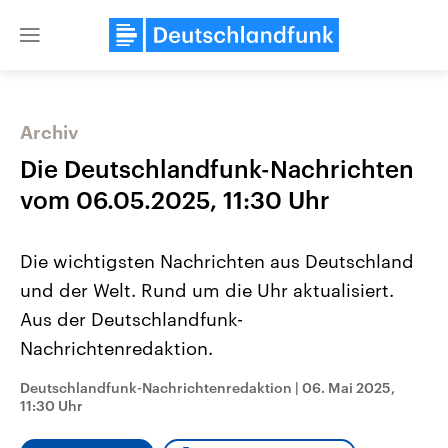
Close
menu
Archiv
Themen
Die Deutschlandfunk-Nachrichten
vom 06.05.2025, 11:30 Uhr
Die wichtigsten Nachrichten aus Deutschland
und der Welt. Rund um die Uhr aktualisiert.
Aus der Deutschlandfunk-
Nachrichtenredaktion.
Landtagswahl Sachsen-Anhalt
USA
2026
Aktuelle Beiträge, Analys
Alle Informationen
Hintergründe
Deutschlandfunk-Nachrichtenredaktion
|
06. Mai 2025,
Sachsen-Anhalt wählt am 6.
Wirtschaftlich und militäri
11:30 Uhr
September 2026 einen neuen
gehören die Vereinigten S
Landtag. Seit 2021 wird das
den mächtigsten Ländern 
Bundesland von einer Koalition aus
mit großem Einfluss auf d