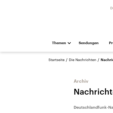
D
Themen
Sendungen
P
Die Nachrichten
Politik
/
/
Startseite
Die Nachrichten
Nachri
Hörspiel und Feature
Musik
Archiv
Nachrich
Landtagswahl Sachsen-
USA
Deutschlandfunk-Na
Anhalt 2026
Aktuel