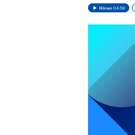
Alle Informationen
Analy
Sachsen-Anhalt wählt
Hinte
Hören
04:58
am 6. September 2026
Wirtsc
einen neuen Landtag.
militä
Seit 2021 wird das
Verein
Bundesland von einer
den m
Koalition aus CDU, SPD
Länder
und FDP regiert.-
großem
Umfragen, Prognosen,
aktuel
Wahlprogramme,
aktuelle Berichte und
Hintergründe zu den
Parteien und Kandidaten
der anstehenden Wahl.