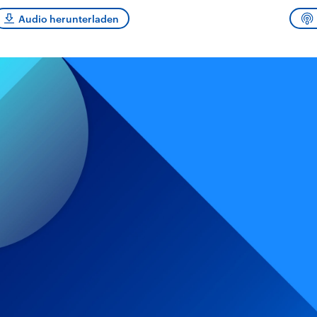
sen und
Hintergründe
Hintergründe
Der Überfall der
Der Iran – seit der
rgründe
Audio herunterladen
haftlich und
palästinensischen
Islamischen Revolu
risch gehören die
Terrororganisation
1979 auch Islamisc
igten Staaten zu
Hamas im Oktober 2023
Republik Iran – ist e
ächtigsten
auf Israel hat in der
von einem
n der Erde, mit
Region wieder die
Religionsführer auto
 Einfluss auf das
Gewalt entfacht. Israel
regierter Staat im 
le Weltgeschehen.
möchte die Hamas
Osten. Eine Feindsc
zerstören. Diese wird wie
zu Israel und zu de
die Hisbollah im Libanon
ist fest in der
vom Iran unterstützt.
Staatsideologie
verankert.