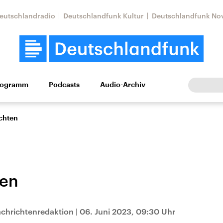
eutschlandradio
Deutschlandfunk Kultur
Deutschlandfunk No
rogramm
Podcasts
Audio-Archiv
Wirtschaft
Wissen
Kultur
Europa
Gesellschaf
chten
ten
Nahostkonflikt
Iran
chrichtenredaktion
|
06. Juni 2023, 09:30 Uhr
le Beiträge,
Aktuelle Lage und
Aktuelle Lage und