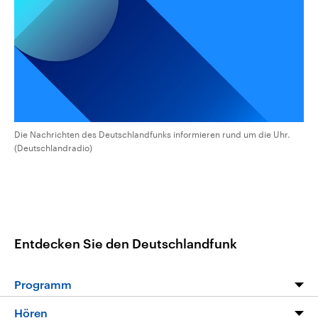
CDU, SPD und FDP regiert.-
aktuelle Weltgeschehen.
Umfragen, Prognosen,
Wahlprogramme, aktuelle Berichte
Sendungen
Programm
Podcasts
und Hintergründe zu den Parteien
und Kandidaten der anstehenden
Wahl.
Audio-Archiv
Die Nachrichten des Deutschlandfunks informieren rund um die Uhr.
(Deutschlandradio)
Entdecken Sie den Deutschlandfunk
Programm
Programm
Hören