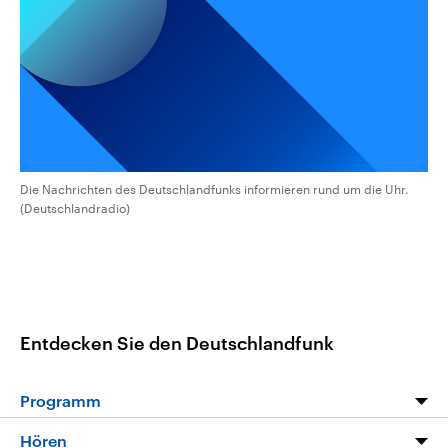
CDU, SPD und FDP regiert.-
aktuelle Weltgeschehen.
Umfragen, Prognosen,
Wahlprogramme, aktuelle Berichte
Sendungen
Programm
Podcasts
und Hintergründe zu den Parteien
und Kandidaten der anstehenden
Wahl.
Audio-Archiv
Die Nachrichten des Deutschlandfunks informieren rund um die Uhr.
(Deutschlandradio)
Entdecken Sie den Deutschlandfunk
Programm
Programm
Hören