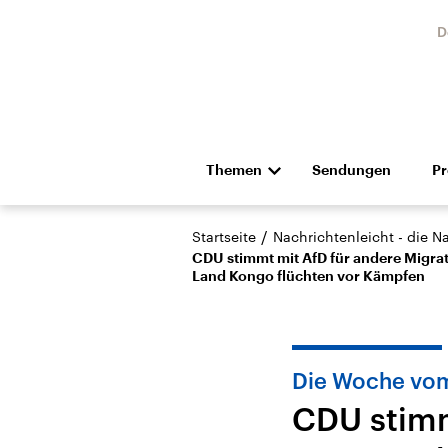
D
Themen
Sendungen
P
Die Nachrichten
Politik
/
Startseite
Nachrichtenleicht - die N
Hörspiel und Feature
Musik
CDU stimmt mit AfD für andere Migrat
Land Kongo flüchten vor Kämpfen
Die Woche vom
CDU stimm
Landtagswahl Sachsen-
USA
Anhalt 2026
Aktuel