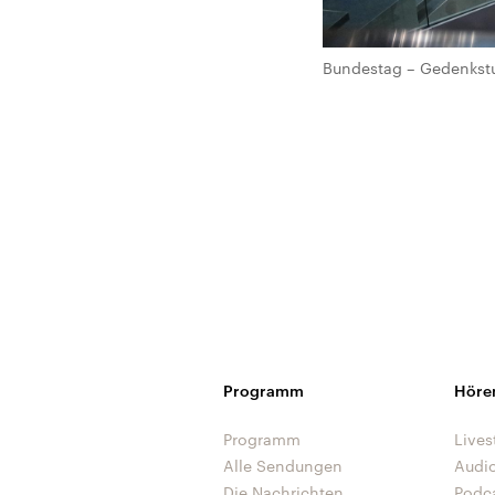
Bundestag – Gedenkstun
Programm
Höre
Programm
Lives
Alle Sendungen
Audi
Die Nachrichten
Podc