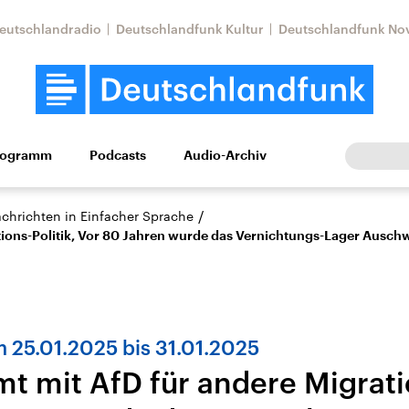
eutschlandradio
Deutschlandfunk Kultur
Deutschlandfunk No
rogramm
Podcasts
Audio-Archiv
Wirtschaft
Wissen
Kultur
Europa
Gesellschaf
/
achrichten in Einfacher Sprache
ions-Politik, Vor 80 Jahren wurde das Vernichtungs-Lager Auschwi
 25.01.2025 bis 31.01.2025
t mit AfD für andere Migratio
Nahostkonflikt
Iran
le Beiträge,
Aktuelle Lage und
Aktuelle Lage und