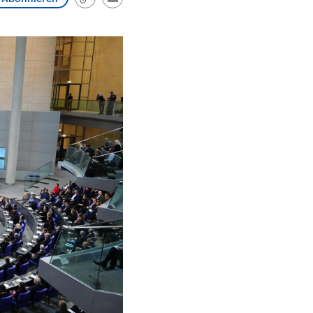
Link
Email
kopieren/teilen