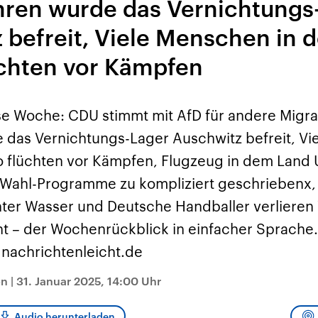
hren wurde das Vernichtungs
sen und
Hintergründe
Hintergründe
Der Überfall der
Der Iran – seit der
rgründe
haftlich und
palästinensischen
Islamischen Revolu
 befreit, Viele Menschen in
risch gehören die
Terrororganisation
1979 auch Islamisc
igten Staaten zu
Hamas im Oktober 2023
Republik Iran – ist e
ächtigsten
auf Israel hat in der
von einem
chten vor Kämpfen
n der Erde, mit
Region wieder die
Religionsführer auto
 Einfluss auf das
Gewalt entfacht. Israel
regierter Staat im 
le Weltgeschehen.
möchte die Hamas
Osten. Eine Feindsc
zerstören. Diese wird wie
zu Israel und zu de
e Woche: CDU stimmt mit AfD für andere Migrati
die Hisbollah im Libanon
ist fest in der
vom Iran unterstützt.
Staatsideologie
 das Vernichtungs-Lager Auschwitz befreit, Vi
verankert.
flüchten vor Kämpfen, Flugzeug in dem Land 
 Wahl-Programme zu kompliziert geschriebenx,
nter Wasser und Deutsche Handballer verlieren 
ht – der Wochenrückblick in einfacher Sprache
 nachrichtenleicht.de
on
|
31. Januar 2025, 14:00 Uhr
Audio herunterladen