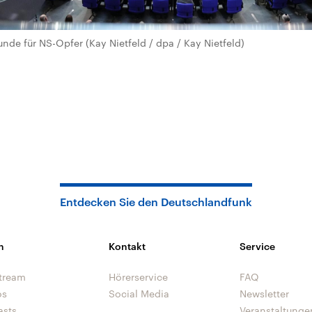
de für NS-Opfer (Kay Nietfeld / dpa / Kay Nietfeld)
Entdecken Sie den Deutschlandfunk
n
Kontakt
Service
tream
Hörerservice
FAQ
os
Social Media
Newsletter
asts
Veranstaltunge