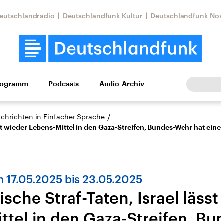
eutschlandradio
Deutschlandfunk Kultur
Deutschlandfunk No
rogramm
Podcasts
Audio-Archiv
Wirtschaft
Wissen
Kultur
Europa
Gesellschaf
/
achrichten in Einfacher Sprache
ässt wieder Lebens-Mittel in den Gaza-Streifen, Bundes-Wehr hat ein
 17.05.2025 bis 23.05.2025
tische Straf-Taten, Israel läss
Nahostkonflikt
Iran
ttel in den Gaza-Streifen, B
le Beiträge,
Aktuelle Lage und
Aktuelle Lage und