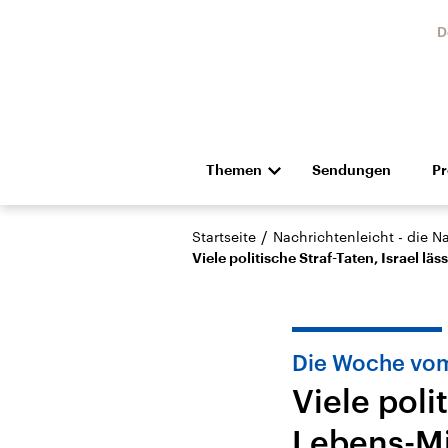
D
Themen
Sendungen
P
Die Nachrichten
Politik
/
Startseite
Nachrichtenleicht - die N
Hörspiel und Feature
Musik
Viele politische Straf-Taten, Israel l
Die Woche vom
Viele poli
Landtagswahl Sachsen-
USA
Lebens-Mi
Anhalt 2026
Aktuel