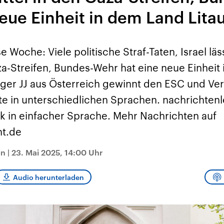
sen und
Hintergründe
Hintergründe
Der Überfall der
Der Iran – seit der
rgründe
neue Einheit in dem Land Lita
haftlich und
palästinensischen
Islamischen Revolu
risch gehören die
Terrororganisation
1979 auch Islamisc
igten Staaten zu
Hamas im Oktober 2023
Republik Iran – ist e
ächtigsten
auf Israel hat in der
von einem
n der Erde, mit
Region wieder die
Religionsführer auto
 Woche: Viele politische Straf-Taten, Israel lä
 Einfluss auf das
Gewalt entfacht. Israel
regierter Staat im 
le Weltgeschehen.
möchte die Hamas
Osten. Eine Feindsc
za-Streifen, Bundes-Wehr hat eine neue Einheit
zerstören. Diese wird wie
zu Israel und zu de
die Hisbollah im Libanon
ist fest in der
nger JJ aus Österreich gewinnt den ESC und Ver
vom Iran unterstützt.
Staatsideologie
verankert.
 in unterschiedlichen Sprachen. nachrichtenle
 in einfacher Sprache. Mehr Nachrichten auf
ht.de
on
|
23. Mai 2025, 14:00 Uhr
Audio herunterladen