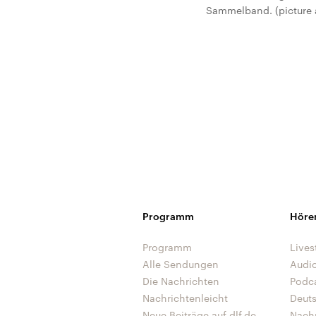
Sammelband. (picture al
Programm
Höre
Programm
Lives
Alle Sendungen
Audi
Die Nachrichten
Podc
Nachrichtenleicht
Deut
Neue Beiträge auf dlf.de
Nach