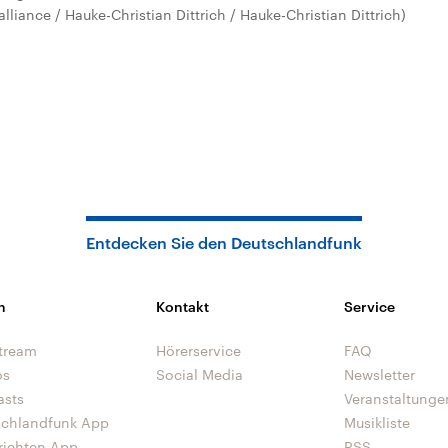
liance / Hauke-Christian Dittrich / Hauke-Christian Dittrich)
Entdecken Sie den Deutschlandfunk
n
Kontakt
Service
tream
Hörerservice
FAQ
os
Social Media
Newsletter
asts
Veranstaltunge
schlandfunk App
Musikliste
richten App
RSS