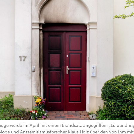
ge wurde im April mit einem Brandsatz angegriffen. „Es war drin
ologe und Antsemitismusforscher Klaus Holz über den von ihm m