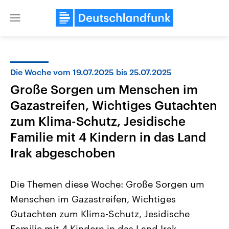
Close
menu
Die Woche vom 19.07.2025 bis 25.07.2025
Themen
Große Sorgen um Menschen im
Gazastreifen, Wichtiges Gutachten
zum Klima-Schutz, Jesidische
Familie mit 4 Kindern in das Land
Irak abgeschoben
Landtagswahl Sachsen-Anhalt
USA
Die Themen diese Woche: Große Sorgen um
2026
Aktuelle Beiträge, Analys
Alle Informationen
Hintergründe
Menschen im Gazastreifen, Wichtiges
Sachsen-Anhalt wählt am 6.
Wirtschaftlich und militäri
September 2026 einen neuen
gehören die Vereinigten S
Gutachten zum Klima-Schutz, Jesidische
Landtag. Seit 2021 wird das
den mächtigsten Ländern 
Bundesland von einer Koalition aus
Familie mit 4 Kindern in das Land Irak
mit großem Einfluss auf d