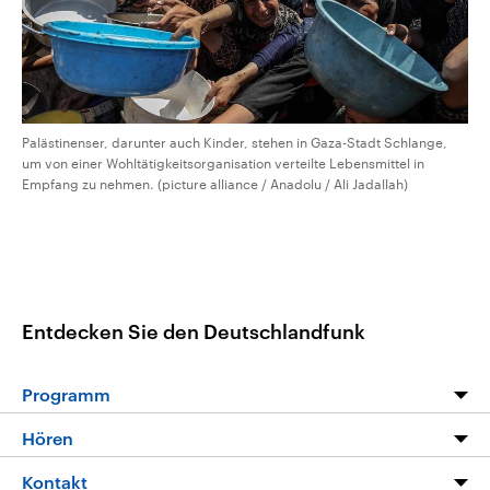
Palästinenser, darunter auch Kinder, stehen in Gaza-Stadt Schlange,
um von einer Wohltätigkeitsorganisation verteilte Lebensmittel in
Empfang zu nehmen. (picture alliance / Anadolu / Ali Jadallah)
Entdecken Sie den Deutschlandfunk
Programm
Programm
Hören
Alle Sendungen
Livestream
Kontakt