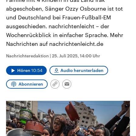
CDU, SPD und FDP regiert.-
aktuelle Weltgeschehen.
abgeschoben, Sänger Ozzy Osbourne ist tot
Umfragen, Prognosen,
Wahlprogramme, aktuelle Berichte
und Deutschland bei Frauen-Fußball-EM
Sendungen
Programm
Podcasts
und Hintergründe zu den Parteien
und Kandidaten der anstehenden
ausgeschieden. nachrichtenleicht – der
Wahl.
Audio-Archiv
Wochenrückblick in einfacher Sprache. Mehr
Nachrichten auf nachrichtenleicht.de
Nachrichteredaktion
|
25. Juli 2025, 14:00 Uhr
Hören
10:54
Audio herunterladen
Abonnieren
Link
Email
kopieren/teilen