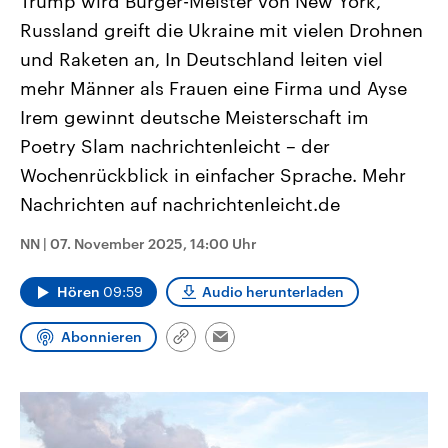
Trump wird Bürger-Meister von New York,
CDU, SPD und FDP regiert.-
aktuelle Weltgeschehen.
Russland greift die Ukraine mit vielen Drohnen
Umfragen, Prognosen,
Wahlprogramme, aktuelle Berichte
und Raketen an, In Deutschland leiten viel
Sendungen
Programm
Podcasts
und Hintergründe zu den Parteien
und Kandidaten der anstehenden
mehr Männer als Frauen eine Firma und Ayse
Wahl.
Audio-Archiv
Irem gewinnt deutsche Meisterschaft im
Poetry Slam nachrichtenleicht – der
Wochenrückblick in einfacher Sprache. Mehr
Nachrichten auf nachrichtenleicht.de
NN
|
07. November 2025, 14:00 Uhr
Hören
09:59
Audio herunterladen
Abonnieren
Link
Email
kopieren/teilen