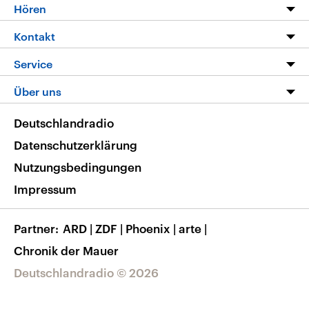
Programm
Hören
Alle Sendungen
Livestream
Kontakt
Die Nachrichten
Audios
Hörerservice
Service
Nachrichtenleicht
Podcasts
Social Media
FAQ
Über uns
Neue Beiträge auf dlf.de
Deutschlandfunk App
Newsletter
Deutschlandradio
Themen-Schwerpunkte
Nachrichten App
Deutschlandradio
Veranstaltungen
Presse
Frequenzen
Datenschutzerklärung
Musikliste
Ausbildung und Karriere
Nutzungsbedingungen
RSS
Transparenz
Impressum
Korrekturen
Barrierefreiheit
Partner
ARD
|
ZDF
|
Phoenix
|
arte
|
Chronik der Mauer
Deutschlandradio © 2026