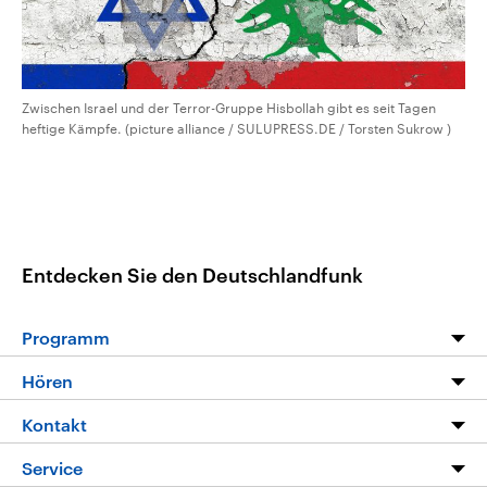
Zwischen Israel und der Terror-Gruppe Hisbollah gibt es seit Tagen
heftige Kämpfe. (picture alliance / SULUPRESS.DE / Torsten Sukrow )
Entdecken Sie den Deutschlandfunk
Programm
Programm
Hören
Alle Sendungen
Livestream
Kontakt
Die Nachrichten
Audios
Hörerservice
Service
Nachrichtenleicht