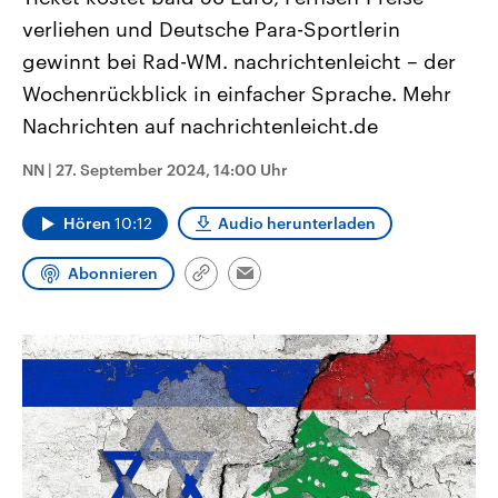
CDU, SPD und FDP regiert.-
aktuelle Weltgeschehen.
verliehen und Deutsche Para-Sportlerin
Umfragen, Prognosen,
Wahlprogramme, aktuelle Berichte
gewinnt bei Rad-WM. nachrichtenleicht – der
Sendungen
Programm
Podcasts
und Hintergründe zu den Parteien
und Kandidaten der anstehenden
Wochenrückblick in einfacher Sprache. Mehr
Wahl.
Nachrichten auf nachrichtenleicht.de
Audio-Archiv
NN
|
27. September 2024, 14:00 Uhr
Hören
10:12
Audio herunterladen
Abonnieren
Link
Email
kopieren/teilen