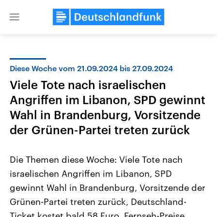
Close
menu
Diese Woche vom 21.09.2024 bis 27.09.2024
Themen
Viele Tote nach israelischen
Angriffen im Libanon, SPD gewinnt
Wahl in Brandenburg, Vorsitzende
der Grünen-Partei treten zurück
Die Themen diese Woche: Viele Tote nach
Landtagswahl Sachsen-Anhalt
USA
israelischen Angriffen im Libanon, SPD
2026
Aktuelle Beiträge, Analys
Alle Informationen
Hintergründe
gewinnt Wahl in Brandenburg, Vorsitzende der
Sachsen-Anhalt wählt am 6.
Wirtschaftlich und militäri
September 2026 einen neuen
gehören die Vereinigten S
Grünen-Partei treten zurück, Deutschland-
Landtag. Seit 2021 wird das
den mächtigsten Ländern 
Ticket kostet bald 58 Euro, Fernseh-Preise
Bundesland von einer Koalition aus
mit großem Einfluss auf d