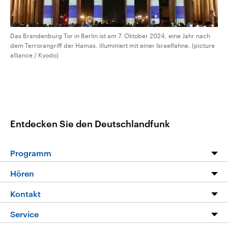
Das Brandenburg Tor in Berlin ist am 7. Oktober 2024, eine Jahr nach
dem Terrorangriff der Hamas, illuminiert mit einer Israelfahne. (picture
alliance / Kyodo)
Entdecken Sie den Deutschlandfunk
Programm
Programm
Hören
Alle Sendungen
Livestream
Kontakt
Die Nachrichten
Audios
Hörerservice
Service
Nachrichtenleicht
Podcasts
Social Media