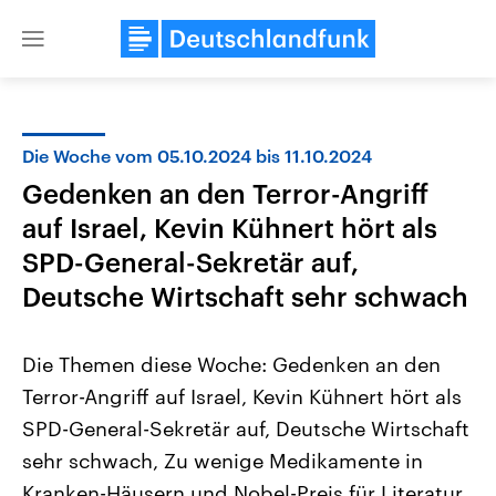
Close
menu
Die Woche vom 05.10.2024 bis 11.10.2024
Themen
Gedenken an den Terror-Angriff
auf Israel, Kevin Kühnert hört als
SPD-General-Sekretär auf,
Deutsche Wirtschaft sehr schwach
Die Themen diese Woche: Gedenken an den
Landtagswahl Sachsen-Anhalt
USA
Terror-Angriff auf Israel, Kevin Kühnert hört als
2026
Aktuelle Beiträge, Analys
Alle Informationen
Hintergründe
SPD-General-Sekretär auf, Deutsche Wirtschaft
Sachsen-Anhalt wählt am 6.
Wirtschaftlich und militäri
September 2026 einen neuen
gehören die Vereinigten S
sehr schwach, Zu wenige Medikamente in
Landtag. Seit 2021 wird das
den mächtigsten Ländern 
Kranken-Häusern und Nobel-Preis für Literatur.
Bundesland von einer Koalition aus
mit großem Einfluss auf d