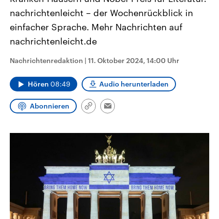
CDU, SPD und FDP regiert.-
aktuelle Weltgeschehen.
nachrichtenleicht – der Wochenrückblick in
Umfragen, Prognosen,
Wahlprogramme, aktuelle Berichte
einfacher Sprache. Mehr Nachrichten auf
Sendungen
Programm
Podcasts
und Hintergründe zu den Parteien
und Kandidaten der anstehenden
nachrichtenleicht.de
Wahl.
Audio-Archiv
Nachrichtenredaktion
|
11. Oktober 2024, 14:00 Uhr
Hören
08:49
Audio herunterladen
Abonnieren
Link
Email
kopieren/teilen