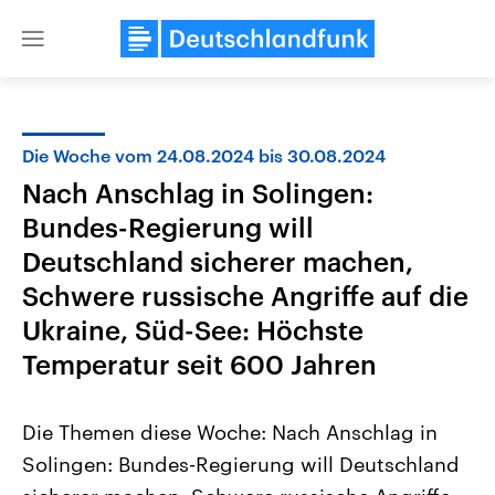
Close
menu
Die Woche vom 24.08.2024 bis 30.08.2024
Themen
Nach Anschlag in Solingen:
Bundes-Regierung will
Deutschland sicherer machen,
Schwere russische Angriffe auf die
Ukraine, Süd-See: Höchste
Temperatur seit 600 Jahren
Landtagswahl Sachsen-Anhalt
USA
2026
Aktuelle Beiträge, Analys
Alle Informationen
Hintergründe
Die Themen diese Woche: Nach Anschlag in
Sachsen-Anhalt wählt am 6.
Wirtschaftlich und militäri
September 2026 einen neuen
gehören die Vereinigten S
Solingen: Bundes-Regierung will Deutschland
Landtag. Seit 2021 wird das
den mächtigsten Ländern 
Bundesland von einer Koalition aus
mit großem Einfluss auf d