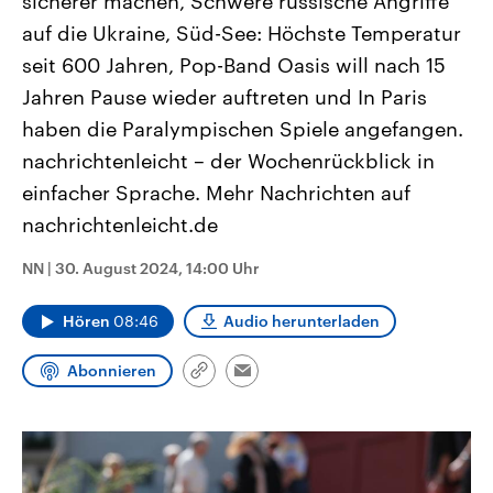
sicherer machen, Schwere russische Angriffe
CDU, SPD und FDP regiert.-
aktuelle Weltgeschehen.
auf die Ukraine, Süd-See: Höchste Temperatur
Umfragen, Prognosen,
Wahlprogramme, aktuelle Berichte
seit 600 Jahren, Pop-Band Oasis will nach 15
Sendungen
Programm
Podcasts
und Hintergründe zu den Parteien
und Kandidaten der anstehenden
Jahren Pause wieder auftreten und In Paris
Wahl.
Audio-Archiv
haben die Paralympischen Spiele angefangen.
nachrichtenleicht – der Wochenrückblick in
einfacher Sprache. Mehr Nachrichten auf
nachrichtenleicht.de
NN
|
30. August 2024, 14:00 Uhr
Hören
08:46
Audio herunterladen
Abonnieren
Link
Email
kopieren/teilen